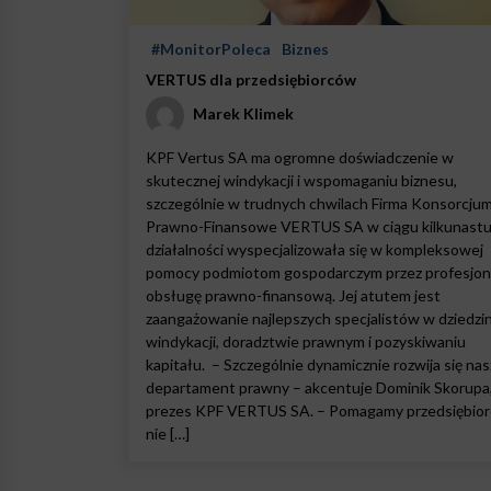
#MonitorPoleca
Biznes
VERTUS dla przedsiębiorców
Marek Klimek
KPF Vertus SA ma ogromne doświadczenie w
skutecznej windykacji i wspomaganiu biznesu,
szczególnie w trudnych chwilach Firma Konsorcju
Prawno-Finansowe VERTUS SA w ciągu kilkunastu 
działalności wyspecjalizowała się w kompleksowej
pomocy podmiotom gospodarczym przez profesjon
obsługę prawno-finansową. Jej atutem jest
zaangażowanie najlepszych specjalistów w dziedzi
windykacji, doradztwie prawnym i pozyskiwaniu
kapitału. – Szczególnie dynamicznie rozwija się nas
departament prawny – akcentuje Dominik Skorupa
prezes KPF VERTUS SA. – Pomagamy przedsiębio
nie […]