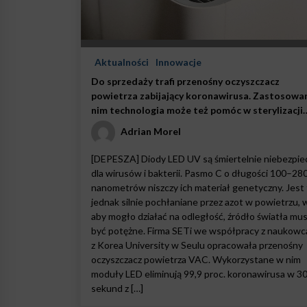
Aktualności
Innowacje
Do sprzedaży trafi przenośny oczyszczacz
powietrza zabijający koronawirusa. Zastosowa
nim technologia może też pomóc w sterylizacji
wody
Adrian Morel
[DEPESZA] Diody LED UV są śmiertelnie niebezpie
dla wirusów i bakterii. Pasmo C o długości 100–28
nanometrów niszczy ich materiał genetyczny. Jest 
jednak silnie pochłaniane przez azot w powietrzu, 
aby mogło działać na odległość, źródło światła mus
być potężne. Firma SETi we współpracy z naukowc
z Korea University w Seulu opracowała przenośny
oczyszczacz powietrza VAC. Wykorzystane w nim
moduły LED eliminują 99,9 proc. koronawirusa w 3
sekund z […]