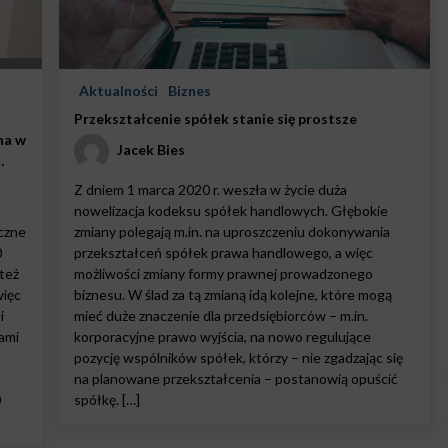
Aktualności
Biznes
Przekształcenie spółek stanie się prostsze
na w
Jacek Bies
Z dniem 1 marca 2020 r. weszła w życie duża
nowelizacja kodeksu spółek handlowych. Głębokie
czne
zmiany polegają m.in. na uproszczeniu dokonywania
0
przekształceń spółek prawa handlowego, a więc
też
możliwości zmiany formy prawnej prowadzonego
więc
biznesu. W ślad za tą zmianą idą kolejne, które mogą
i
mieć duże znaczenie dla przedsiębiorców – m.in.
ami
korporacyjne prawo wyjścia, na nowo regulujące
pozycję wspólników spółek, którzy – nie zgadzając się
na planowane przekształcenia – postanowią opuścić
0
spółkę. […]