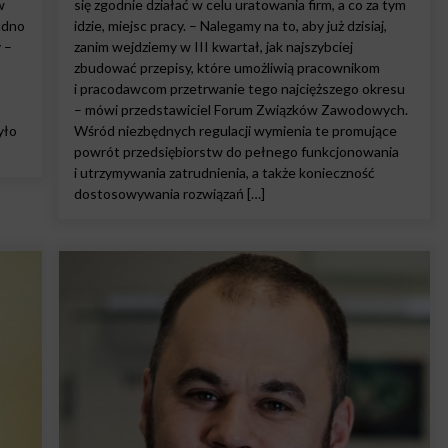
w
się zgodnie działać w celu uratowania firm, a co za tym
udno
idzie, miejsc pracy. – Nalegamy na to, aby już dzisiaj,
 –
zanim wejdziemy w III kwartał, jak najszybciej
zbudować przepisy, które umożliwią pracownikom
i pracodawcom przetrwanie tego najcięższego okresu
– mówi przedstawiciel Forum Związków Zawodowych.
yło
Wśród niezbędnych regulacji wymienia te promujące
powrót przedsiębiorstw do pełnego funkcjonowania
i utrzymywania zatrudnienia, a także konieczność
dostosowywania rozwiązań […]