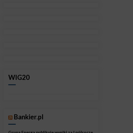
WIG20
Bankier.pl
Grupa Energa publikuje wyniki za I półrocze.