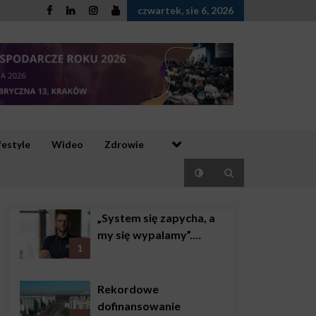
czwartek, sie 6, 2026
festyle
Wideo
Zdrowie
„System się zapycha, a
my się wypalamy”.
1
Najsłynniejszy ratownik
w Polsce, Karol
Bączkowski, mówi
Rekordowe
wprost: problemem są
dofinansowanie