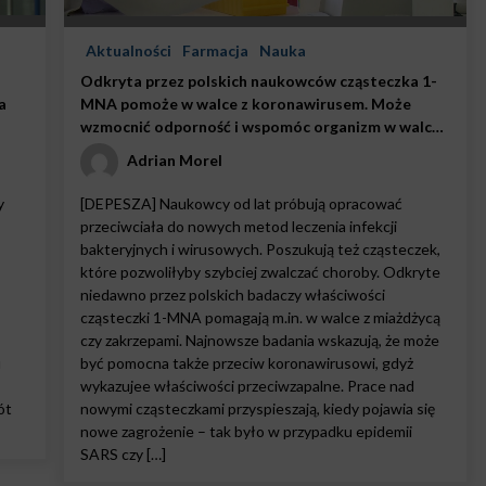
Aktualności
Farmacja
Nauka
Odkryta przez polskich naukowców cząsteczka 1-
a
MNA pomoże w walce z koronawirusem. Może
wzmocnić odporność i wspomóc organizm w walce
z infekcjami wirusowymi
Adrian Morel
y
[DEPESZA] Naukowcy od lat próbują opracować
przeciwciała do nowych metod leczenia infekcji
bakteryjnych i wirusowych. Poszukują też cząsteczek,
które pozwoliłyby szybciej zwalczać choroby. Odkryte
niedawno przez polskich badaczy właściwości
cząsteczki 1-MNA pomagają m.in. w walce z miażdżycą
czy zakrzepami. Najnowsze badania wskazują, że może
u
być pomocna także przeciw koronawirusowi, gdyż
wykazujee właściwości przeciwzapalne. Prace nad
ót
nowymi cząsteczkami przyspieszają, kiedy pojawia się
nowe zagrożenie – tak było w przypadku epidemii
SARS czy […]