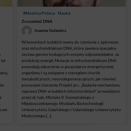
#MonitorPoleca
Nauka
Zrozumieć DNA
Joanna Gulewicz
W komórkach ludzkich mamy do czynienia z jądrowym
oraz mitochondrialnym DNA, które zawiera specjalny
m
zestaw genów kodujących enzymy odpowiedzialne za
lat
produkcję energii. Mutacje w mitochondrialnym DNA
powodują zaburzenia w gospodarce energetycznej
alną
organizmu i są związane z szeregiem chorób
metabolicznych, neurodegeneracyjnych, jak również
nie
procesami starzenia Projekt pn.: „Badanie mechanizmu
naprawy DNA w ludzkich mitochondriach” prowadzony
z
przez dr. hab. Michała R. Szymańskiego z
,
Międzyuczelnianego Wydziału Biotechnologii
rcom
Uniwersytetu Gdańskiego i Gdańskiego Uniwersytetu
Medycznego […]