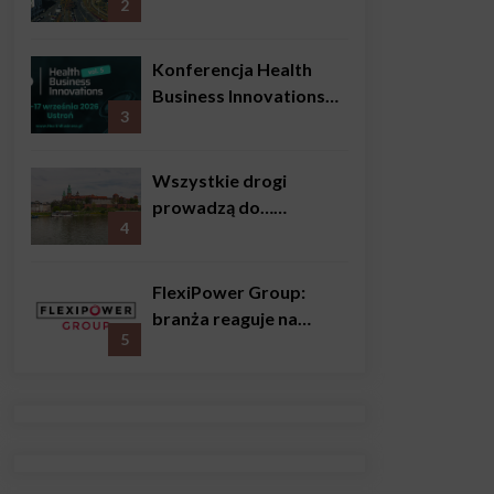
nie tylko choroby
2
Konferencja Health
Business Innovations
3
już we wrześniu!
Wszystkie drogi
prowadzą do…
4
Krakowa!
FlexiPower Group:
branża reaguje na
5
sytuację gospodarczą