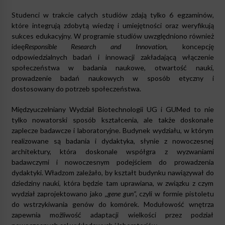
Studenci w trakcie całych studiów zdają tylko 6 egzaminów,
które integrują zdobytą wiedzę i umiejętności oraz weryfikują
sukces edukacyjny. W programie studiów uwzględniono również
ideę
Responsible Research and Innovation,
koncepcję
odpowiedzialnych badań i innowacji zakładającą włączenie
społeczeństwa w badania naukowe, otwartość nauki,
prowadzenie badań naukowych w sposób etyczny i
dostosowany do potrzeb społeczeństwa.
Międzyuczelniany Wydział Biotechnologii UG i GUMed to nie
tylko nowatorski sposób kształcenia, ale także doskonałe
zaplecze badawcze i laboratoryjne. Budynek wydziału, w którym
realizowane są badania i dydaktyka, słynie z nowoczesnej
architektury, która doskonale współgra z wyzwaniami
badawczymi i nowoczesnym podejściem do prowadzenia
dydaktyki. Władzom zależało, by kształt budynku nawiązywał do
dziedziny nauki, która będzie tam uprawiana, w związku z czym
wydział zaprojektowano jako
„gene gun”,
czyli w formie pistoletu
do wstrzykiwania genów do komórek. Modułowość wnętrza
zapewnia możliwość adaptacji wielkości przez podział