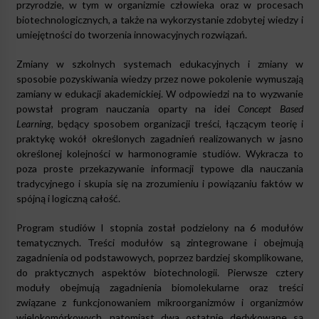
przyrodzie, w tym w organizmie człowieka oraz w procesach
biotechnologicznych, a także na wykorzystanie zdobytej wiedzy i
umiejętności do tworzenia innowacyjnych rozwiązań.
Zmiany w szkolnych systemach edukacyjnych i zmiany w
sposobie pozyskiwania wiedzy przez nowe pokolenie wymuszają
zamiany w edukacji akademickiej. W odpowiedzi na to wyzwanie
powstał program nauczania oparty na idei
Concept Based
Learning,
będący sposobem organizacji treści, łączącym teorię i
praktykę wokół określonych zagadnień realizowanych w jasno
określonej kolejności w harmonogramie studiów. Wykracza to
poza proste przekazywanie informacji typowe dla nauczania
tradycyjnego i skupia się na zrozumieniu i powiązaniu faktów w
spójną i logiczną całość.
Program studiów I stopnia został podzielony na 6 modułów
tematycznych. Treści modułów są zintegrowane i obejmują
zagadnienia od podstawowych, poprzez bardziej skomplikowane,
do praktycznych aspektów biotechnologii. Pierwsze cztery
moduły obejmują zagadnienia biomolekularne oraz treści
związane z funkcjonowaniem mikroorganizmów i organizmów
wielokomórkowych, natomiast dwa ostatnie dedykowane są