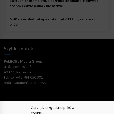
Zatrudnienie zmalało, a bezrobocie spadło. Podwyżki
stóp w Fedzie jednak nie będzie?
NBP spowolnił zakupy złota. Cel 700 ton jest coraz
bliżej
Szybki kontakt
PubliCity Media Group
ul. Staromiejska 7
40-013 Katowice
tel/fax: +48 784 050 301
redakcja@monitorrynkowy.pl
Zarządzaj zgodami plików
Pozostańmy w kontakcie!
cookie