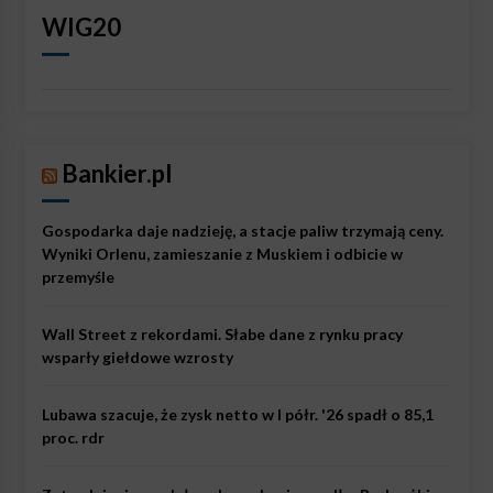
WIG20
Bankier.pl
Gospodarka daje nadzieję, a stacje paliw trzymają ceny.
Wyniki Orlenu, zamieszanie z Muskiem i odbicie w
przemyśle
Wall Street z rekordami. Słabe dane z rynku pracy
wsparły giełdowe wzrosty
Lubawa szacuje, że zysk netto w I półr. '26 spadł o 85,1
proc. rdr