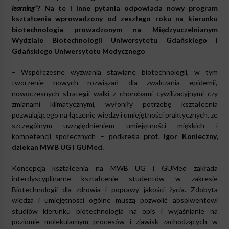
learning”
? Na te i inne pytania odpowiada nowy program
kształcenia wprowadzony od zeszłego roku na kierunku
biotechnologia prowadzonym na Międzyuczelnianym
Wydziale Biotechnologii Uniwersytetu Gdańskiego i
Gdańskiego Uniwersytetu Medycznego
– Współczesne wyzwania stawiane biotechnologii, w tym
tworzenie nowych rozwiązań dla zwalczania epidemii,
nowoczesnych strategii walki z chorobami cywilizacyjnymi czy
zmianami klimatycznymi, wyłoniły potrzebę kształcenia
pozwalającego na łączenie wiedzy i umiejętności praktycznych, ze
szczególnym uwzględnieniem umiejętności miękkich i
kompetencji społecznych – podkreśla
prof. Igor Konieczny,
dziekan MWB UG i GUMed.
Koncepcja kształcenia na MWB UG i GUMed zakłada
interdyscyplinarne kształcenie studentów w zakresie
Biotechnologii dla zdrowia i poprawy jakości życia. Zdobyta
wiedza i umiejętności ogólne muszą pozwolić absolwentowi
studiów kierunku biotechnologia na opis i wyjaśnianie na
poziomie molekularnym procesów i zjawisk zachodzących w