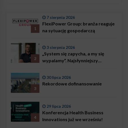
7 sierpnia 2026
FlexiPower Group: branża reaguje
1
na sytuację gospodarczą
3 sierpnia 2026
„System się zapycha, a my się
2
wypalamy”. Najsłynniejszy
ratownik w Polsce, Karol
Bączkowski, mówi wprost:
30 lipca 2026
problemem są nie tylko choroby
Rekordowe dofinansowanie
3
29 lipca 2026
Konferencja Health Business
4
Innovations już we wrześniu!