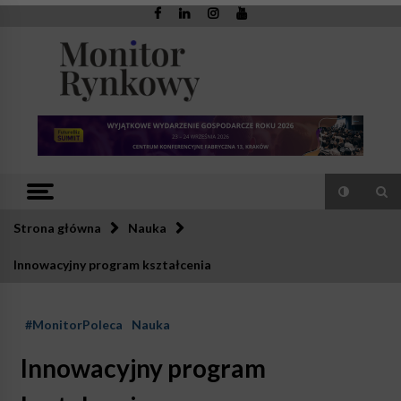
Skip
to
content
Monitor
Zaufana redakcja. Rzetelna prasa.
Rynkowy
Strona główna
Nauka
Innowacyjny program kształcenia
#MonitorPoleca
Nauka
Innowacyjny program