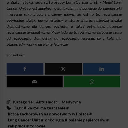
w Białymstoku, jeden z twórców Lung Cancer Unit.
– Model Lung
Cancer Unit to jest zupełnie nowa jakość, inne podejście do diagnostyki
i leczenia raka płuca. I możemy mówić, że jest to też rozwiązanie
optymalne. Dzięki niemu jesteśmy w stanie wybrać najlepszą ścieżkę
diagnostyczną dla danego pacjenta, a także optymalne, najlepsze
rozwiązanie terapeutyczne. Przekłada się to również na skrócenie czasu
od rozpoczęcia diagnostyki do rozpoczęcia leczenia, co z kolei ma
bezpośredni wpływ na efekty lecznicze.
Podziel się:
Kategorie:
Aktualności
,
Medycyna
Tagi: #
kaszel ma znaczenie
#
liczba zachorowań na nowotwory w Polsce
#
Lung Cancer Unit
#
onkologia
#
palenie papierosów
#
rak płuca
#
zdrowie