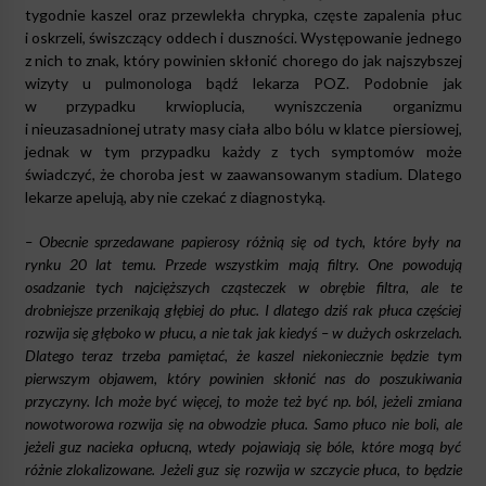
tygodnie kaszel oraz przewlekła chrypka, częste zapalenia płuc
i oskrzeli, świszczący oddech i duszności. Występowanie jednego
z nich to znak, który powinien skłonić chorego do jak najszybszej
wizyty u pulmonologa bądź lekarza POZ. Podobnie jak
w przypadku krwioplucia, wyniszczenia organizmu
i nieuzasadnionej utraty masy ciała albo bólu w klatce piersiowej,
jednak w tym przypadku każdy z tych symptomów może
świadczyć, że choroba jest w zaawansowanym stadium. Dlatego
lekarze apelują, aby nie czekać z diagnostyką.
– Obecnie sprzedawane papierosy różnią się od tych, które były na
rynku 20 lat temu. Przede wszystkim mają filtry. One powodują
osadzanie tych najcięższych cząsteczek w obrębie filtra, ale te
drobniejsze przenikają głębiej do płuc. I dlatego dziś rak płuca częściej
rozwija się głęboko w płucu, a nie tak jak kiedyś – w dużych oskrzelach.
Dlatego teraz trzeba pamiętać, że kaszel niekoniecznie będzie tym
pierwszym objawem, który powinien skłonić nas do poszukiwania
przyczyny. Ich może być więcej, to może też być np. ból, jeżeli zmiana
nowotworowa rozwija się na obwodzie płuca. Samo płuco nie boli, ale
jeżeli guz nacieka opłucną, wtedy pojawiają się bóle, które mogą być
różnie zlokalizowane. Jeżeli guz się rozwija w szczycie płuca, to będzie