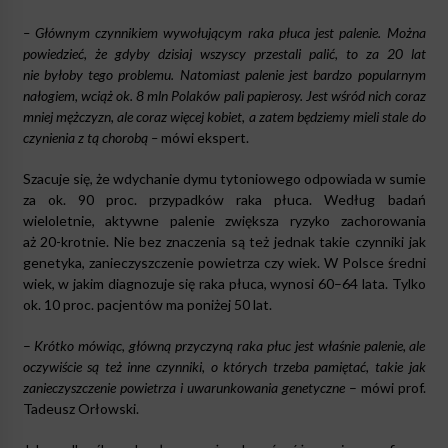
–
Głównym czynnikiem wywołującym raka płuca jest palenie. Można
powiedzieć, że gdyby dzisiaj wszyscy przestali palić, to za 20 lat
nie byłoby tego problemu. Natomiast palenie jest bardzo popularnym
nałogiem, wciąż ok. 8 mln Polaków pali papierosy. Jest wśród nich coraz
mniej mężczyzn, ale coraz więcej kobiet, a zatem będziemy mieli stale do
czynienia z tą chorobą –
mówi ekspert.
Szacuje się, że wdychanie dymu tytoniowego odpowiada w sumie
za ok. 90 proc. przypadków raka płuca. Według badań
wieloletnie, aktywne palenie zwiększa ryzyko zachorowania
aż 20-krotnie. Nie bez znaczenia są też jednak takie czynniki jak
genetyka, zanieczyszczenie powietrza czy wiek. W Polsce średni
wiek, w jakim diagnozuje się raka płuca, wynosi 60–64 lata. Tylko
ok. 10 proc. pacjentów ma poniżej 50 lat.
–
Krótko mówiąc, główną przyczyną raka płuc jest właśnie palenie, ale
oczywiście są też inne czynniki, o których trzeba pamiętać, takie jak
zanieczyszczenie powietrza i uwarunkowania genetyczne
– mówi prof.
Tadeusz Orłowski.