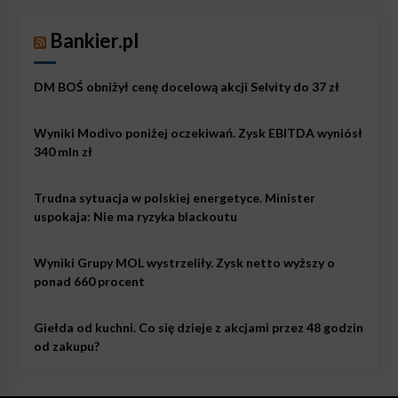
Bankier.pl
DM BOŚ obniżył cenę docelową akcji Selvity do 37 zł
Wyniki Modivo poniżej oczekiwań. Zysk EBITDA wyniósł
340 mln zł
Trudna sytuacja w polskiej energetyce. Minister
uspokaja: Nie ma ryzyka blackoutu
Wyniki Grupy MOL wystrzeliły. Zysk netto wyższy o
ponad 660 procent
Giełda od kuchni. Co się dzieje z akcjami przez 48 godzin
od zakupu?