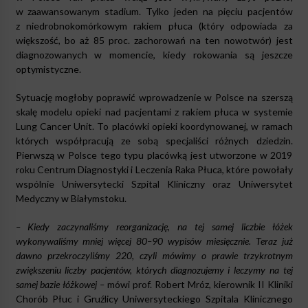
w zaawansowanym stadium. Tylko jeden na pięciu pacjentów
z niedrobnokomórkowym rakiem płuca (który odpowiada za
większość, bo aż 85 proc. zachorowań na ten nowotwór) jest
diagnozowanych w momencie, kiedy rokowania są jeszcze
optymistyczne.
Sytuację mogłoby poprawić wprowadzenie w Polsce na szerszą
skalę modelu opieki nad pacjentami z rakiem płuca w systemie
Lung Cancer Unit. To placówki opieki koordynowanej, w ramach
których współpracują ze sobą specjaliści różnych dziedzin.
Pierwszą w Polsce tego typu placówką jest utworzone w 2019
roku Centrum Diagnostyki i Leczenia Raka Płuca, które powołały
wspólnie Uniwersytecki Szpital Kliniczny oraz Uniwersytet
Medyczny w Białymstoku.
– Kiedy zaczynaliśmy reorganizację, na tej samej liczbie łóżek
wykonywaliśmy mniej więcej 80–90 wypisów miesięcznie. Teraz już
dawno przekroczyliśmy 220, czyli mówimy o prawie trzykrotnym
zwiększeniu liczby pacjentów, których diagnozujemy i leczymy na tej
samej bazie łóżkowej –
mówi prof. Robert Mróz, kierownik II Kliniki
Chorób Płuc i Gruźlicy Uniwersyteckiego Szpitala Klinicznego