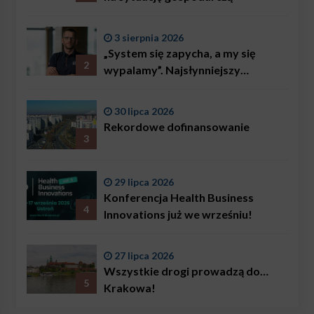
3 sierpnia 2026
„System się zapycha, a my się
2
wypalamy”. Najsłynniejszy
ratownik w Polsce, Karol
Bączkowski, mówi wprost:
30 lipca 2026
problemem są nie tylko choroby
Rekordowe dofinansowanie
3
29 lipca 2026
Konferencja Health Business
4
Innovations już we wrześniu!
27 lipca 2026
Wszystkie drogi prowadzą do…
5
Krakowa!