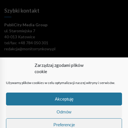
Szybki kontakt
PubliCity Media Group
ul. Staromiejska 7
40-013 Katowice
tel/fax: +48 784 050 301
redakcja@monitorrynkowy.pl
Zarządzaj zgodami plików
cookie
Pozostańmy w kontakcie!
Używamy plików cookies w celu optymalizacji naszej witryny i serwisów.
Akceptuję
Odmów
© PubliCity Media Group 2009-2024. Wszystkie prawa
zastrzeżone. Korzystanie z portalu oznacza akceptację polityki
Preferencje
prywatności.