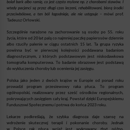
bolał bark albo ramię, co jest często mylone np. z chorobami stawów. I
wtedy pacjenci są przez długi czas leczeni, rehabilitowani, biorą środki
przeciwbólowe, a ten ból łagodnieje, ale nie ustępuje –
mówi prof.
Tadeusz Orłowski.
Szczególnie narażone na zachorowanie są osoby po 55. roku
życia, które od 20 lat palą co najmniej paczkę papierosów dziennie
albo rzuciły palenie w ciągu ostatnich 15 lat. Ta grupa ryzyka
powinna być w pierwszej kolejności poddawana badaniom
diagnostycznym, z których podstawowym jest niskodawkowa
tomografia komputerowa. To badanie obrazowe jest podstawą
do wykluczenia choroby lub ocenienia jej zasięgu.
Polska jako jeden z dwóch krajów w Europie od ponad roku
prowadzi program przesiewowy raka płuca. To program
ogólnopolski, realizowany przez sześć ośrodków regionalnych,
pokrywających zasięgiem cały kraj. Powstał dzięki Europejskiemu
Funduszowi Społecznemu i potrwa do końca 2023 roku.
Lekarze podkreślają, że szybka diagnoza daje szansę na
wdrożenie skutecznej terapii i pokonanie choroby. Jednak
w Polsce rak płuca wciąż jest wykrywany zbyt późno,