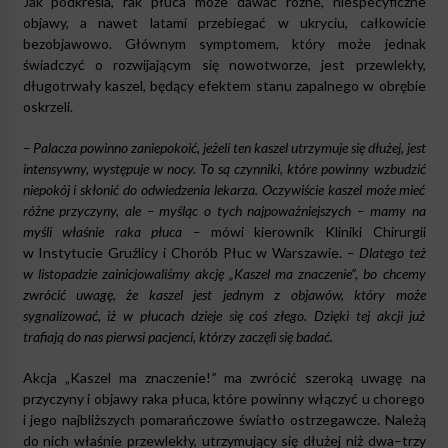
Jak podkreśla, rak płuca może dawać różne, niespecyficzne
objawy, a nawet latami przebiegać w ukryciu, całkowicie
bezobjawowo. Głównym symptomem, który może jednak
świadczyć o rozwijającym się nowotworze, jest przewlekły,
długotrwały kaszel, będący efektem stanu zapalnego w obrębie
oskrzeli.
– Palacza powinno zaniepokoić, jeżeli ten kaszel utrzymuje się dłużej, jest
intensywny, występuje w nocy. To są czynniki, które powinny wzbudzić
niepokój i skłonić do odwiedzenia lekarza. Oczywiście kaszel może mieć
różne przyczyny, ale – myśląc o tych najpoważniejszych – mamy na
myśli właśnie raka płuca –
mówi kierownik Kliniki Chirurgii
w Instytucie Gruźlicy i Chorób Płuc w Warszawie.
– Dlatego też
w listopadzie zainicjowaliśmy akcję „Kaszel ma znaczenie”, bo chcemy
zwrócić uwagę, że kaszel jest jednym z objawów, który może
sygnalizować, iż w płucach dzieje się coś złego. Dzięki tej akcji już
trafiają do nas pierwsi pacjenci, którzy zaczęli się badać.
Akcja „Kaszel ma znaczenie!
”
ma zwrócić szeroką uwagę na
przyczyny i objawy raka płuca, które powinny włączyć u chorego
i jego najbliższych pomarańczowe światło ostrzegawcze. Należą
do nich właśnie przewlekły, utrzymujący się dłużej niż dwa–trzy