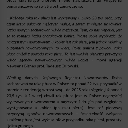
płuca skłaniające chorego i jego najbliższych do włączenia
pomarańczowego światła ostrzegawczego.
–
Każdego roku rak płuca jest wykrywany u blisko 23 tys. osób, przy
czym liczba palących mężczyzn maleje, a zatem zmniejsza się również
liczba nowych zachorowań wśród mężczyzn. Tym, co nas niepokoi, jest
za to rosnąca liczba chorujących kobiet. Proszę sobie wyobrazić, że
najczęstszym nowotworem u kobiet jest rak piersi, jeśli jednak mówimy
o zgonach nowotworowych, to więcej Polek umiera z powodu raka
płuca aniżeli z powodu raka piersi. To jest właśnie pierwsza przyczyna
wśród zgonów nowotworowych wśród kobiet –
mówi agencji
Newseria Biznes prof. Tadeusz Orłowski.
Według danych Krajowego Rejestru Nowotworów liczba
zachorowań na raka płuca w Polsce to ponad 22 tys. przypadków
rocznie z tendencją wzrostową
–
do 2025 roku sięgnie już ponad
23,5 tys. Już w tej chwili rak płuca jest w Polsce najczęściej
wykrywanym nowotworem u mężczyzn i drugim pod względem
występowania u kobiet (po raku piersi). Jest też pierwszą
przyczyną zgonów nowotworowych
–
śmiertelność związana
z rakiem płuca jest wyższa niż w przypadku raka piersi, prostaty
i jelita grubego.