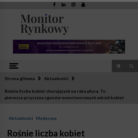
Skip
to
content
Monitor
Zaufana redakcja. Rzetelna prasa.
Rynkowy
Strona główna
Aktualności
Rośnie liczba kobiet chorujących na raka płuca. To
pierwsza przyczyna zgonów nowotworowych wśród kobiet
Aktualności
Medycyna
Rośnie liczba kobiet