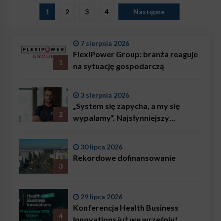
Stronicowanie
1
2
3
4
Następne
wpisów
7 sierpnia 2026
FlexiPower Group: branża reaguje
1
na sytuację gospodarczą
3 sierpnia 2026
„System się zapycha, a my się
2
wypalamy”. Najsłynniejszy
ratownik w Polsce, Karol
Bączkowski, mówi wprost:
30 lipca 2026
problemem są nie tylko choroby
Rekordowe dofinansowanie
3
29 lipca 2026
Konferencja Health Business
4
Innovations już we wrześniu!