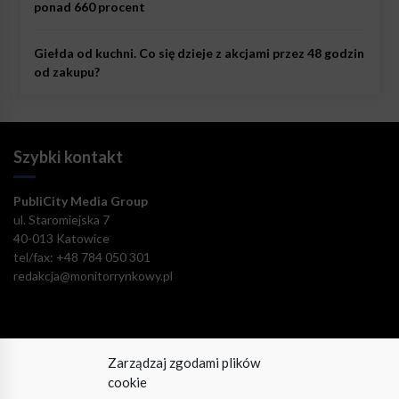
ponad 660 procent
Giełda od kuchni. Co się dzieje z akcjami przez 48 godzin
od zakupu?
Szybki kontakt
PubliCity Media Group
ul. Staromiejska 7
40-013 Katowice
tel/fax: +48 784 050 301
redakcja@monitorrynkowy.pl
Zarządzaj zgodami plików
Pozostańmy w kontakcie!
cookie