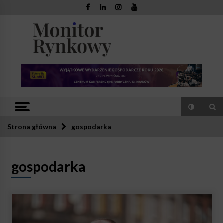
Skip
to
content
Monitor
Zaufana redakcja. Rzetelna prasa.
Rynkowy
Strona główna
gospodarka
gospodarka