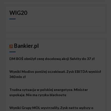
WIG20
Bankier.pl
DM BOŚ obniżył cenę docelową akcji Selvity do 37 zł
Wyniki Modivo poniżej oczekiwań. Zysk EBITDA wyniósł
340 mln zł
Trudna sytuacja w polskiej energetyce. Minister
uspokaja: Nie ma ryzyka blackoutu
Wyniki Grupy MOL wystrzeliły. Zysk netto wyższy o