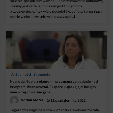
razie nie sposób przewidzieć. – Zainteresowanie odbudową
Ukrainy jest duże. A ponieważ jest to ogromne
przedsięwzięcie, i tak wiele podmiotów, państw i organizacji
będzie w nim uczestniczyć, to wszyscy […]
Aktualności
Ekonomia
Nagroda Nobla z ekonomii przyznana za badanie nad
kryzysami finansowymi. Eksperci uspokajają: kolejny
nam w tej chwili nie grozi
Adrian Morel
11 października 2022
Tegoroczna nagroda Nobla w dziedzinie ekonomii została