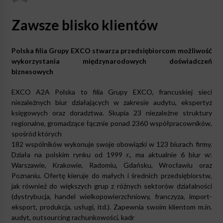
Zawsze blisko klient
ó
w
Polska filia Grupy EXCO stwarza przedsiębiorcom możliwość
wykorzystania międzynarodowych doświadczeń
biznesowych
EXCO A2A Polska to filia Grupy EXCO, francuskiej sieci
niezależnych biur działających w zakresie audytu, ekspertyz
księgowych oraz doradztwa. Skupia 23 niezależne struktury
regionalne, gromadzące łącznie ponad 2360 współpracownik
ó
w,
spośr
ó
d kt
ó
rych
182 wsp
ó
lnik
ó
w wykonuje swoje obowiązki w 123 biurach firmy.
Działa na polskim rynku od 1999 r., ma aktualnie 6 biur w:
Warszawie, Krakowie, Radomiu, Gdańsku, Wrocławiu oraz
Poznaniu. Ofertę kieruje do małych i średnich przedsiębiorstw,
jak r
ó
wnież do większych grup z różnych sektor
ó
w działalności
(dystrybucja, handel wielkopowierzchniowy, franczyza, import-
eksport, produkcja, usługi, itd.). Zapewnia swoim klientom m.in.
audyt, outsourcing rachunkowości, kadr