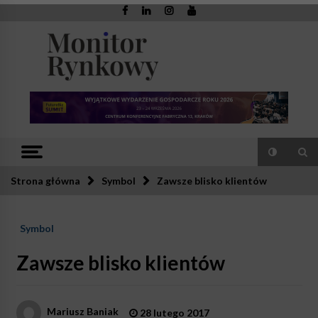
Skip
to
content
Monitor
Zaufana redakcja. Rzetelna prasa.
Rynkowy
Strona główna
Symbol
Zawsze blisko klientów
Symbol
Zawsze blisko klientów
Mariusz Baniak
28 lutego 2017