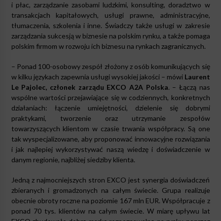
i p
łac, zarządzanie zasobami ludzkimi, konsulting, doradztwo w
transakcjach kapitałowych, usługi prawne, administracyjne,
tłumaczenia, szkolenia i inne. Świadczy takż
e us
ługi w zakresie
zarządzania sukcesją w biznesie na polskim rynku, a także pomaga
polskim firmom w rozwoju ich biznesu na rynkach zagranicznych.
– Ponad 100-osobowy zespół złożony z os
ó
b komunikujących się
w kilku językach zapewnia usługi wysokiej jakoś
ci
– m
ó
wi
Laurent
Le Pajolec, członek zarządu EXCO A2A Polska
. – Łączą nas
wsp
ó
lne wartości przejawiające się w codziennych, konkretnych
działaniach: łączenie umiejętności, dzielenie się dobrymi
praktykami, tworzenie oraz utrzymanie zespołów
towarzyszących klientom w czasie trwania współpracy. Są one
tak wyspecjalizowane, aby proponować innowacyjne rozwiązania
i jak najlepiej wykorzystywać naszą wiedzę
i do
świadczenie w
danym regionie, najbliżej siedziby klienta.
Jedną z najmocniejszych stron EXCO jest synergia doświadczeń
zbieranych i gromadzonych na całym świecie. Grupa realizuje
obecnie obroty roczne na poziomie 167 mln EUR. Współpracuje z
ponad 70 tys. klient
ó
w na całym świecie. W miarę upływu lat