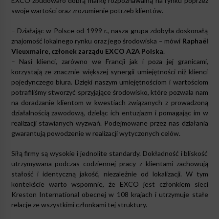
EXCO zbudowało dobrą
mark
ę rozpoznawalną na rynku poprzez
swoje wartości oraz zrozumienie potrzeb klient
ó
w.
– Działając w Polsce od 1999 r., nasza grupa zdobyła doskonałą
znajomość lokalnego rynku oraz jego środowiska – m
ó
wi
Rapha
ë
l
Vieuxmaire, cz
łonek zarządu EXCO A2A Polska
.
– Nasi klienci, zar
ó
wno we Francji jak i poza jej granicami,
korzystają ze znacznie większej synergii umiejętności niż klienci
pojedynczego biura. Dzięki naszym umiejętnościom i wartościom
potrafiliśmy stworzyć sprzyjające środowisko, kt
ó
re pozwala nam
na doradzanie klientom w kwestiach związanych z prowadzoną
działalnością zawodową, dzieląc ich entuzjazm i pomagając im w
realizacji stawianych wyzwań. Podejmowane przez nas działania
gwarantują powodzenie w realizacji wytyczonych cel
ó
w.
Siłą firmy są wysokie i jednolite standardy. Dokładność i bliskość
utrzymywana podczas codziennej pracy z klientami zachowują
stałość i identyczną jakość, niezależnie od lokalizacji. W tym
kontekście warto wspomnie, że EXCO jest członkiem sieci
Kreston International obecnej w 108 krajach i utrzymuje stałe
relacje ze wszystkimi członkami tej struktury.