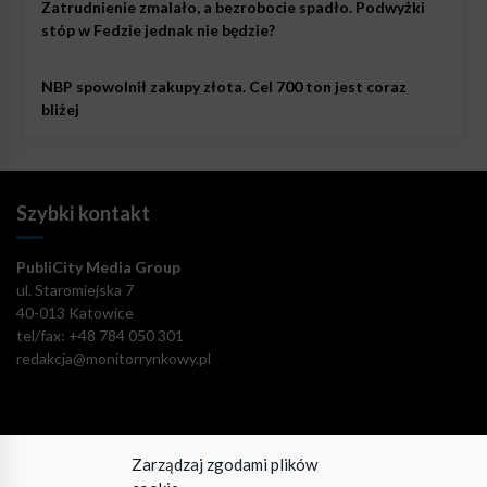
Zatrudnienie zmalało, a bezrobocie spadło. Podwyżki
stóp w Fedzie jednak nie będzie?
NBP spowolnił zakupy złota. Cel 700 ton jest coraz
bliżej
Szybki kontakt
PubliCity Media Group
ul. Staromiejska 7
40-013 Katowice
tel/fax: +48 784 050 301
redakcja@monitorrynkowy.pl
Zarządzaj zgodami plików
Pozostańmy w kontakcie!