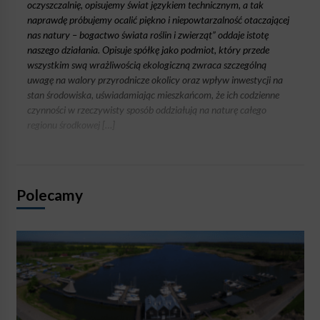
oczyszczalnię, opisujemy świat językiem technicznym, a tak
naprawdę próbujemy ocalić piękno i niepowtarzalność otaczającej
nas natury – bogactwo świata roślin i zwierząt” oddaje istotę
naszego działania. Opisuje spółkę jako podmiot, który przede
wszystkim swą wrażliwością ekologiczną zwraca szczególną
uwagę na walory przyrodnicze okolicy oraz wpływ inwestycji na
stan środowiska, uświadamiając mieszkańcom, że ich codzienne
czynności w rzeczywisty sposób oddziałują na naturę całego
regionu środkowej […]
Polecamy