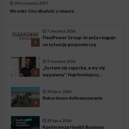
30 listopada 2017
Wronki: Oto dbałość o miasto
7 sierpnia 2026
FlexiPower Group: branża reaguje
1
na sytuację gospodarczą
3 sierpnia 2026
„System się zapycha, a my się
2
wypalamy”. Najsłynniejszy
ratownik w Polsce, Karol
Bączkowski, mówi wprost:
30 lipca 2026
problemem są nie tylko choroby
Rekordowe dofinansowanie
3
29 lipca 2026
Konferencja Health Business