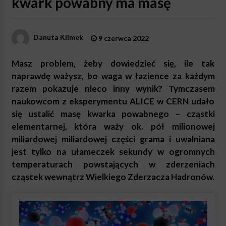
kwark powabny ma masę
Danuta Klimek
9 czerwca 2022
Masz problem, żeby dowiedzieć się, ile tak
naprawdę ważysz, bo waga w łazience za każdym
razem pokazuje nieco inny wynik? Tymczasem
naukowcom z eksperymentu ALICE w CERN udało
się ustalić masę kwarka powabnego – cząstki
elementarnej, która waży ok. pół milionowej
miliardowej miliardowej części grama i uwalniana
jest tylko na ułameczek sekundy w ogromnych
temperaturach powstających w zderzeniach
cząstek wewnątrz Wielkiego Zderzacza Hadronów.