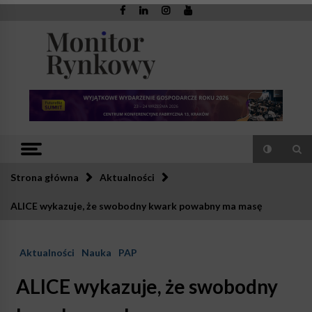
Skip
to
content
Monitor
Zaufana redakcja. Rzetelna prasa.
Rynkowy
Strona główna
Aktualności
ALICE wykazuje, że swobodny kwark powabny ma masę
Aktualności
Nauka
PAP
ALICE wykazuje, że swobodny