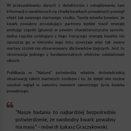
W przeszukiwaniu danych z detektorów i odnajdywaniu tam
informacji o uwolnionych na chwilę kwarkach powabnych pomógł
efekt tak zwanego martwego stożka. Teoria mówiła bowiem, że
kwark powabny poszukujący partnera będzie tracił energię
emitując cząstki (gluony) w pewien charakterystyczny sposób:
żadna cząstka uciekająca z tego tracącego energię kwarka nie
opuszcza go w kierunku jego lotu, powstaje więc tak zwany
martwy stożek nie obserwowany dla kwarków lżejszych. Jest to
obserwacja jednego z fundamentalnych efektów oddziaływań
silnych.
Publikacja w “Nature” potwierdza właśnie doświadczalną
obserwację takich martwych stożków i to, że dzięki nim można
uzyskać wgląd w samotny moment samotnego życia kwarka
powabnego.
“Nasze badania to najbardziej bezpośrednie
potwierdzenie, że swobodny kwark powabny
ma masę” – mówi dr Łukasz Graczykowski.