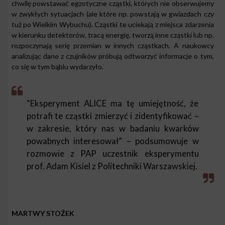
chwilę powstawać egzotyczne cząstki, których nie obserwujemy
w zwykłych sytuacjach (ale które np. powstają w gwiazdach czy
tuż po Wielkim Wybuchu). Cząstki te uciekają z miejsca zdarzenia
w kierunku detektorów, tracą energię, tworzą inne cząstki lub np.
rozpoczynają serię przemian w innych cząstkach. A naukowcy
analizując dane z czujników próbują odtworzyć informacje o tym,
co się w tym bąblu wydarzyło.
“Eksperyment ALICE ma tę umiejętność, że
potrafi te cząstki zmierzyć i zidentyfikować –
w zakresie, który nas w badaniu kwarków
powabnych interesował” – podsumowuje w
rozmowie z PAP uczestnik eksperymentu
prof. Adam Kisiel z Politechniki Warszawskiej.
MARTWY STOŻEK