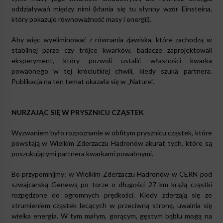
oddziaływań między nimi (kłania się tu słynny wzór Einsteina,
który pokazuje równoważność masy i energii).
Aby więc wyeliminować z równania zjawiska, które zachodzą w
stabilnej parze czy trójce kwarków, badacze zaprojektowali
eksperyment, który pozwoli ustalić własności kwarka
powabnego w tej króciutkiej chwili, kiedy szuka partnera.
Publikacja na ten temat ukazała się w „Nature”.
NURZAJĄC SIĘ W PRYSZNICU CZĄSTEK
Wyzwaniem było rozpoznanie w obfitym prysznicu cząstek, które
powstają w Wielkim Zderzaczu Hadronów akurat tych, które są
poszukującymi partnera kwarkami powabnymi.
Bo przypomnijmy: w Wielkim Zderzaczu Hadronów w CERN pod
szwajcarską Genewą po torze o długości 27 km krążą cząstki
rozpędzone do ogromnych prędkości. Kiedy zderzają się ze
strumieniem cząstek lecących w przeciwną stronę, uwalnia się
wielka energia. W tym małym, gorącym, gęstym bąblu mogą na