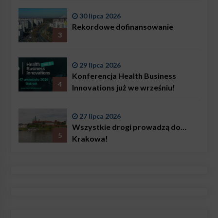
Bączkowski, mówi wprost:
30 lipca 2026
problemem są nie tylko choroby
Rekordowe dofinansowanie
3
29 lipca 2026
Konferencja Health Business
4
Innovations już we wrześniu!
27 lipca 2026
Wszystkie drogi prowadzą do…
5
Krakowa!