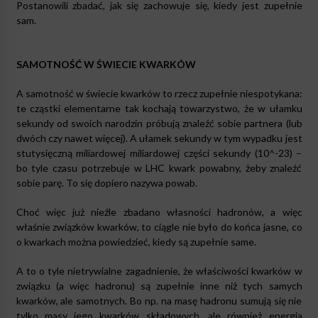
Postanowili zbadać, jak się zachowuje się, kiedy jest zupełnie
sam.
SAMOTNOŚĆ W ŚWIECIE KWARKÓW
A samotność w świecie kwarków to rzecz zupełnie niespotykana:
te cząstki elementarne tak kochają towarzystwo, że w ułamku
sekundy od swoich narodzin próbują znaleźć sobie partnera (lub
dwóch czy nawet więcej). A ułamek sekundy w tym wypadku jest
stutysięczną miliardowej miliardowej części sekundy (10^-23) –
bo tyle czasu potrzebuje w LHC kwark powabny, żeby znaleźć
sobie parę. To się dopiero nazywa powab.
Choć więc już nieźle zbadano własności hadronów, a więc
właśnie związków kwarków, to ciągle nie było do końca jasne, co
o kwarkach można powiedzieć, kiedy są zupełnie same.
A to o tyle nietrywialne zagadnienie, że właściwości kwarków w
związku (a więc hadronu) są zupełnie inne niż tych samych
kwarków, ale samotnych. Bo np. na masę hadronu sumują się nie
tylko masy jego kwarków składowych, ale również energia