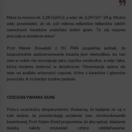
Masa ta wynosi ok. 1,28 GeV/c2, a więc ok. 2,29×10^-24 g. Można
więc powiedzieć, że ok. pół miliona miliardów miliardów takich
samotnych kwarków ważyłoby jeden gram. To się nazywa
precyzja w pomiarze masy!
Prof. Marek Kowalski z IFJ PAN uzupełnia jednak, że
bezpośrednie zaobserwowanie kwarka jest niemożliwe, bo ten
sam w sobie nie występuje jako cząstka swobodna, a więc taka,
którą możemy zmierzyć w detektorze. Obserwacje opiera się
więc na analizie własności cząstek, które z kwarków i gluonów
powstały. A to bardzo trudne zadanie.
ODDZIAŁYWANIA SILNE
Polscy uczestnicy eksperymentu tłumaczą, że badania te są o
tyle ważne, że potwierdzają ustalenia tzw. chromodynamiki
kwantowej. Prof. Adam Kisiel przypomina, że aby opisać działanie
świata, należy zrozumieć cztery oddziaływania: