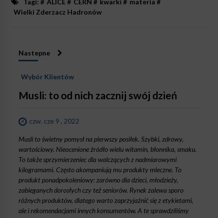
Tagi: #
ALICE
#
CERN
#
kwarki
#
materia
#
Wielki Zderzacz Hadronów
Nastepne
Wybór Klientów
Musli: to od nich zacznij swój dzień
czw. cze 9 , 2022
Musli to świetny pomysł na pierwszy posiłek. Szybki, zdrowy,
wartościowy. Nieocenione źródło wielu witamin, błonnika, smaku.
To także sprzymierzeniec dla walczących z nadmiarowymi
kilogramami. Często akompaniują mu produkty mleczne. To
produkt ponadpokoleniowy: zarówno dla dzieci, młodzieży,
zabieganych dorosłych czy też seniorów. Rynek zalewa sporo
różnych produktów, dlatego warto zaprzyjaźnić się z etykietami,
ale i rekomendacjami innych konsumentów. A te sprawdziliśmy