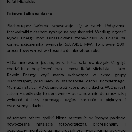
Rafał Michalski.
Fotowoltaika na dachu
Blachotrapez świetnie wpasowuje się w rynek. Połączenie
fotowoltaiki z dachem zyskuje na popularności. Według Agencji
Rynku Energii moc zainstalowana fotowoltaiki w Polsce na
koniec października wyniosła 6687,451 MW. To prawie 200-
procentowy wzrost w stosunku do ubiegłego roku.
– Dla mnie ważne jest to, by za ilością szła również jakość, gdyż
chodzi tu o bezpieczeństwo – mówi Rafał Michalski. – Jako
Revolt Energy, czyli marka wchodząca w skład grupy
Blachotrapez, pracujemy w standardzie dachu kompletnego.
Montaż instalacji PV obejmuje aż 75% prac na dachu. Ważne jest
zatem – podkreślę to ponownie – poszanowanie do pracy, jaką
wykonał dekarz, spełniając czyjeś marzenie o pięknym i
estetycznym dachu.
W ramach oferty spółki klient otrzymuje w jednym pakiecie
nowoczesną instalację fotowoltaiczną, profesjonalny i
bezpieczny montaż oraz nienaruszalność gwarancji na pokrycie