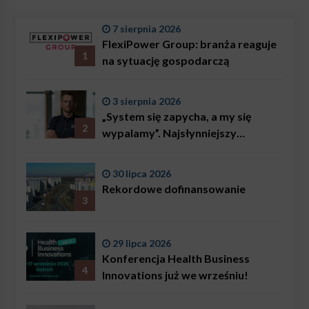
7 sierpnia 2026
FlexiPower Group: branża reaguje
1
na sytuację gospodarczą
3 sierpnia 2026
„System się zapycha, a my się
2
wypalamy”. Najsłynniejszy
ratownik w Polsce, Karol
Bączkowski, mówi wprost:
30 lipca 2026
problemem są nie tylko choroby
Rekordowe dofinansowanie
3
29 lipca 2026
Konferencja Health Business
4
Innovations już we wrześniu!