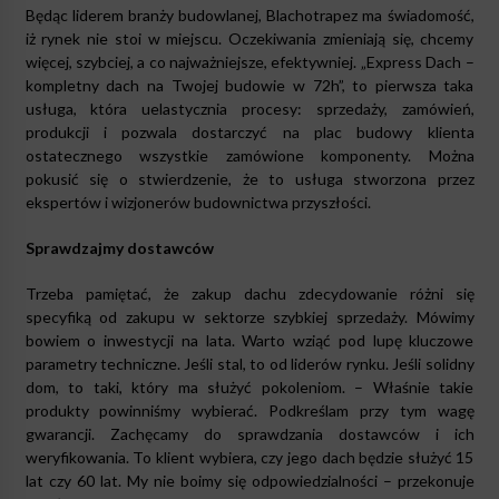
Będąc liderem branży budowlanej, Blachotrapez ma świadomość,
iż rynek nie stoi w miejscu. Oczekiwania zmieniają się, chcemy
więcej, szybciej, a co najważniejsze, efektywniej. „Express Dach –
kompletny dach na Twojej budowie w 72h”, to pierwsza taka
usługa, która uelastycznia procesy: sprzedaży, zamówień,
produkcji i pozwala dostarczyć na plac budowy klienta
ostatecznego wszystkie zamówione komponenty. Można
pokusić się o stwierdzenie, że to usługa stworzona przez
ekspertów i wizjonerów budownictwa przyszłości.
Sprawdzajmy dostawców
Trzeba pamiętać, że zakup dachu zdecydowanie różni się
specyfiką od zakupu w sektorze szybkiej sprzedaży. Mówimy
bowiem o inwestycji na lata. Warto wziąć pod lupę kluczowe
parametry techniczne. Jeśli stal, to od liderów rynku. Jeśli solidny
dom, to taki, który ma służyć pokoleniom. – Właśnie takie
produkty powinniśmy wybierać. Podkreślam przy tym wagę
gwarancji. Zachęcamy do sprawdzania dostawców i ich
weryfikowania. To klient wybiera, czy jego dach będzie służyć 15
lat czy 60 lat. My nie boimy się odpowiedzialności – przekonuje