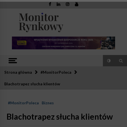
Skip
to
content
Monitor
Zaufana redakcja. Rzetelna prasa.
Rynkowy
Strona główna
#MonitorPoleca
Blachotrapez słucha klientów
#MonitorPoleca
Biznes
Blachotrapez słucha klientów