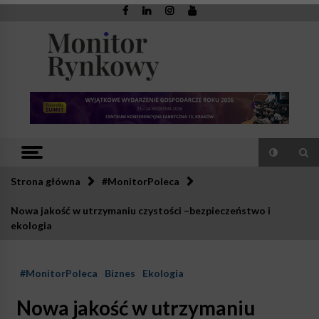
Skip
to
content
Monitor
Zaufana redakcja. Rzetelna prasa.
Rynkowy
Strona główna
#MonitorPoleca
Nowa jakość w utrzymaniu czystości –bezpieczeństwo i
ekologia
#MonitorPoleca
Biznes
Ekologia
Nowa jakość w utrzymaniu