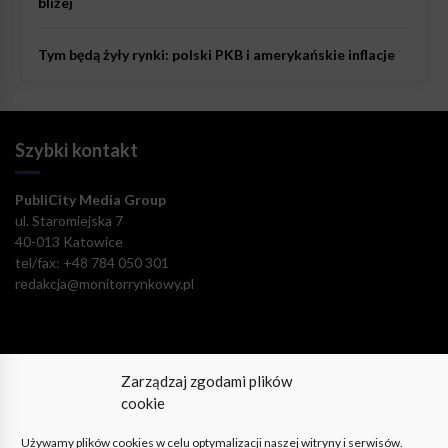
bliżej
Tym będą żyły rynki: polski PKB i amerykańskie inflacje
Szybki kontakt
PubliCity Media Group
ul. Staromiejska 7
40-013 Katowice
tel/fax: +48 784 050 301
redakcja@monitorrynkowy.pl
Zarządzaj zgodami plików
Pozostańmy w kontakcie!
cookie
Używamy plików cookies w celu optymalizacji naszej witryny i serwisów.