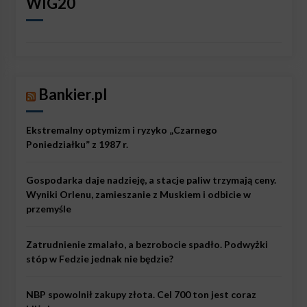
WIG20
Bankier.pl
Ekstremalny optymizm i ryzyko „Czarnego
Poniedziałku” z 1987 r.
Gospodarka daje nadzieję, a stacje paliw trzymają ceny.
Wyniki Orlenu, zamieszanie z Muskiem i odbicie w
przemyśle
Zatrudnienie zmalało, a bezrobocie spadło. Podwyżki
stóp w Fedzie jednak nie będzie?
NBP spowolnił zakupy złota. Cel 700 ton jest coraz