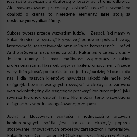
jest ściśle powiązana z dbałością o koszty po stronie odbiorcy.
Ale zaawansowane procedury, szybkość reakcji i wzmożona
dbałość o klienta to niejedyne elementy, jakie stoją za
doskonałymi wynikami firmy.
Sukces tworzą przede wszystkim ludzie. – Zespół, jaki mamy w
Pakar Service, w sytuacji kryzysowej ponownie pokazał swoją
kreatywność, zaangażowanie oraz unikalne kompetencje – mówi
Andrzej Szymonek, prezes zarządu Pakar Service Sp. z o.o.
–
Jestem dumny, że mam możliwość współpracy z takimi
profesjonalistami. Nasz cel, ujęty w haśle promocyjnym „Przede
wszystkim jakość”, podkreśla to, co jest najbardziej istotne i dla
nas, i dla naszych klientów: najwyższa jakość nie może być
osiągnięta bez innowacyjnych rozwiązań, a ekologia to zarówno
warunek niezbędny dla osiągnięcia przewagi konkurencyjnej, jak i
również kierunek działań firmy. Nie można tego wszystkiego
osiągnąć bez w pełni zaangażowanego zespołu.
Jedną z kluczowych wartości i jednocześnie przewag
konkurencyjnych spółki jest troska o ekologię poprzez
stosowanie innowacyjnych procesów zarządczych i materiałów.
Pakar Service Departament EKO jako pierwsza i jedyna w Polsce,