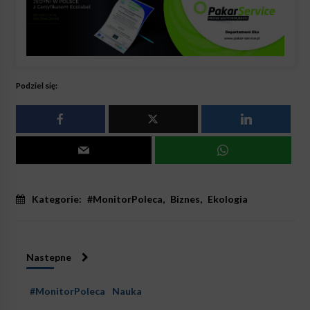
Podziel się:
Kategorie:
#MonitorPoleca
,
Biznes
,
Ekologia
Nastepne
#MonitorPoleca
Nauka