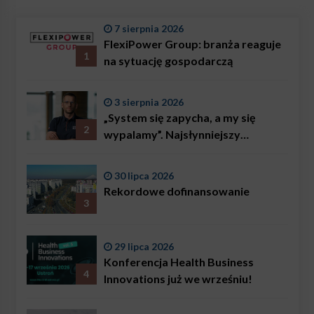
7 sierpnia 2026
FlexiPower Group: branża reaguje
1
na sytuację gospodarczą
3 sierpnia 2026
„System się zapycha, a my się
2
wypalamy”. Najsłynniejszy
ratownik w Polsce, Karol
Bączkowski, mówi wprost:
30 lipca 2026
problemem są nie tylko choroby
Rekordowe dofinansowanie
3
29 lipca 2026
Konferencja Health Business
4
Innovations już we wrześniu!