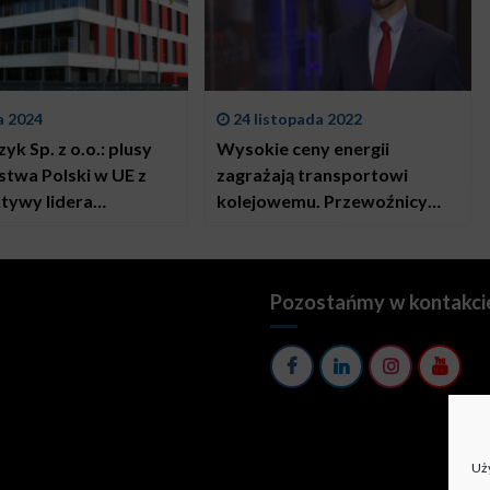
a 2024
24 listopada 2022
k Sp. z o.o.: plusy
Wysokie ceny energii
stwa Polski w UE z
zagrażają transportowi
tywy lidera
kolejowemu. Przewoźnicy
rstwa ryb
apelują o wsparcie rządu
Pozostańmy w kontakci
Uży