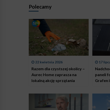
Polecamy
22 kwietnia 2026
17 lipc
Razem dla czystszej okolicy –
Nadchod
Aurec Home zaprasza na
paneli 
lokalną akcję sprzątania
Grafen 
tworzen
wydajni