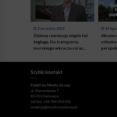
2 września 2022
19 lipc
Zielona rewolucja objęła też
Abramczy
żeglugę. Do transportu
członko
morskiego wkracza coraz
perspek
więcej ekoinnowacji
przetwó
Szybki kontakt
PubliCity Media Group
ul. Staromiejska 7
40-013 Katowice
tel/fax: +48 784 050 301
redakcja@monitorrynkowy.pl