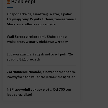
Bankier.pl
Gospodarka daje nadzieję, a stacje paliw
trzymają ceny. Wyniki Orlenu, zamieszanie z
Muskiem i odbicie w przemyśle
Wall Street z rekordami. Słabe dane z
rynku pracy wsparły giełdowe wzrosty
Lubawa szacuje, że zysk netto w I półr. '26
spadł o 85,1 proc. rdr
Zatrudnienie zmalało, a bezrobocie spadło.
Podwyżki stóp w Fedzie jednak nie będzie?
NBP spowolnił zakupy złota. Cel 700 ton
jest coraz bliżej