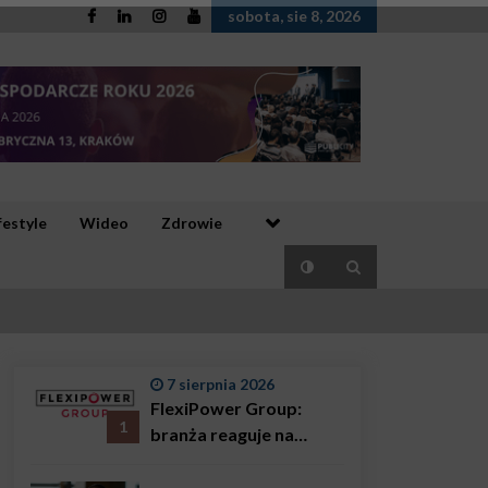
sobota, sie 8, 2026
festyle
Wideo
Zdrowie
7 sierpnia 2026
FlexiPower Group:
1
branża reaguje na
sytuację gospodarczą