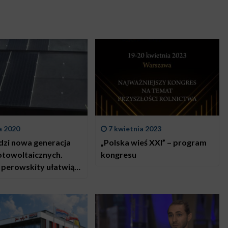
a 2020
7 kwietnia 2023
zi nowa generacja
„Polska wieś XXI” – program
fotowoltaicznych.
kongresu
i perowskity ułatwią
ie wytrzymalszych i
ejszych ogniw