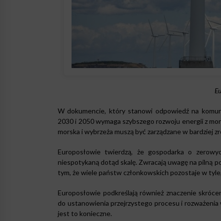
Eu
W dokumencie, który stanowi odpowiedź na komunika
2030 i 2050 wymaga szybszego rozwoju energii z mor
morska i wybrzeża muszą być zarządzane w bardziej 
Europosłowie twierdzą, że gospodarka o zerowy
niespotykaną dotąd skalę. Zwracają uwagę na pilną po
tym, że wiele państw członkowskich pozostaje w tyle,
Europosłowie podkreślają również znaczenie skróce
do ustanowienia przejrzystego procesu i rozważeni
jest to konieczne.