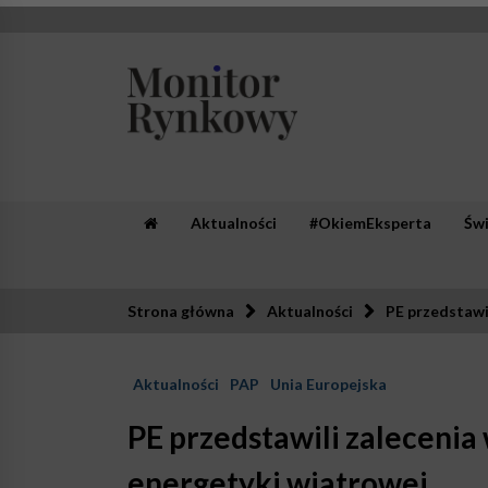
Skip
to
content
Monitor Rynkowy
Zaufana redakcja. Rzetelna prasa.
Aktualności
#OkiemEksperta
Św
Strona główna
Aktualności
PE przedstawi
Aktualności
PAP
Unia Europejska
PE przedstawili zalecenia
energetyki wiatrowej