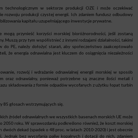
erem technologicznym w sektorze produkcji OZE i może oczekiwać
 rozwoju produkcji czystej energii. Ich zdaniem fundusz odbudowy
lizowania kapitału uzupełniającego inwestycje prywatne.
mogą przynieść korzyści morskiej bioróżnorodności, jeśli zostaną
Muszą przy tym współistnieć z innymi rodzajami działalności, takimi
w do PE, należy dołożyć starań, aby społeczeństwo zaakceptowało
i, że energia odnawialna jest kluczem do osiągnięcia niezależności
wanie, rozwój i wdrażanie odnawialnej energii morskiej w sposób
 oraz odnawialny, ponieważ potrzebne są znaczne ilości metali i
azu składowania z formie odpadów wycofanych z użytku łopat turbin
zy 85 głosach wstrzymujących się.
rskich źródeł odnawialnych we wszystkich basenach morskich UE może
o 2050 roku. W sprawozdaniu podkreślono również, że koszt morskiej
ch dwóch dekad (spadek o 48 proc. w latach 2010-2020) i jest obecnie
i. Jednak bez wycofania paliw kopalnych i dotacji do nich, zdaniem