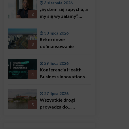
3 sierpnia 2026
„System się zapycha, a
2
my się wypalamy”.
Najsłynniejszy ratownik
w Polsce, Karol
30 lipca 2026
Bączkowski, mówi
Rekordowe
wprost: problemem są
3
dofinansowanie
nie tylko choroby
29 lipca 2026
Konferencja Health
4
Business Innovations
już we wrześniu!
27 lipca 2026
Wszystkie drogi
5
prowadzą do…
Krakowa!