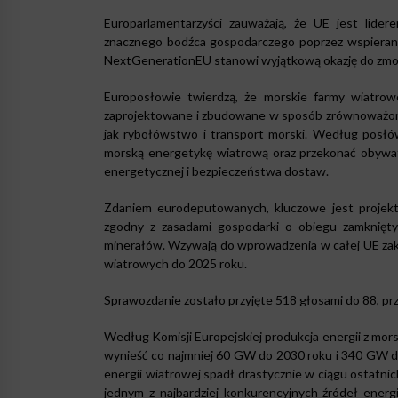
Europarlamentarzyści zauważają, że UE jest lid
znacznego bodźca gospodarczego poprzez wspieranie
NextGenerationEU stanowi wyjątkową okazję do zmobi
Europosłowie twierdzą, że morskie farmy wiatrowe 
zaprojektowane i zbudowane w sposób zrównoważony. 
jak rybołówstwo i transport morski. Według posłó
morską energetykę wiatrową oraz przekonać obywatel
energetycznej i bezpieczeństwa dostaw.
Zdaniem eurodeputowanych, kluczowe jest projekto
zgodny z zasadami gospodarki o obiegu zamkniętym
minerałów. Wzywają do wprowadzenia w całej UE zak
wiatrowych do 2025 roku.
Sprawozdanie zostało przyjęte 518 głosami do 88, pr
Według Komisji Europejskiej produkcja energii z mo
wynieść co najmniej 60 GW do 2030 roku i 340 GW d
energii wiatrowej spadł drastycznie w ciągu ostatni
jednym z najbardziej konkurencyjnych źródeł energi