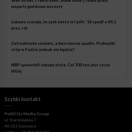
Wall Street z rekordami. Słabe dane z rynku pracy
wsparły giełdowe wzrosty
Lubawa szacuje, że zysk netto w I półr. '26 spadł o 85,1
proc. rdr
Zatrudnienie zmalało, a bezrobocie spadło. Podwyżki
stóp w Fedzie jednak nie będzie?
NBP spowolnił zakupy złota. Cel 700 ton jest coraz
bliżej
Szybki kontakt
PubliCity Media Group
ul. Staromiejska 7
40-013 Katowice