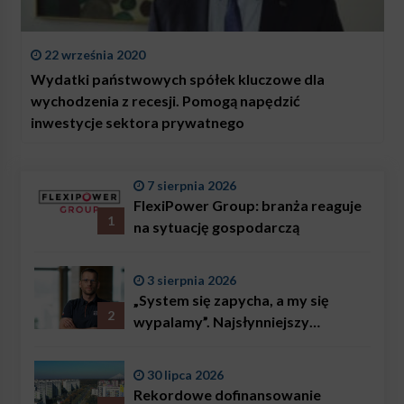
22 września 2020
Wydatki państwowych spółek kluczowe dla
wychodzenia z recesji. Pomogą napędzić
inwestycje sektora prywatnego
7 sierpnia 2026
FlexiPower Group: branża reaguje
1
na sytuację gospodarczą
3 sierpnia 2026
„System się zapycha, a my się
2
wypalamy”. Najsłynniejszy
ratownik w Polsce, Karol
Bączkowski, mówi wprost:
30 lipca 2026
problemem są nie tylko choroby
Rekordowe dofinansowanie