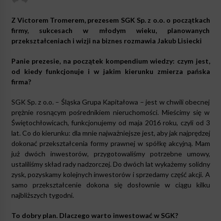
Z Victorem Tromerem, prezesem SGK Sp. z o.o. o początkach
firmy, sukcesach w młodym wieku, planowanych
przekształceniach i wizji na biznes rozmawia Jakub Lisiecki
Panie prezesie, na początek kompendium wiedzy: czym jest,
od kiedy funkcjonuje i w jakim kierunku zmierza pańska
firma?
SGK Sp. z o.o. – Śląska Grupa Kapitałowa – jest w chwili obecnej
prężnie rosnącym pośrednikiem nieruchomości. Mieścimy się w
Świętochłowicach, funkcjonujemy od maja 2016 roku, czyli od 3
lat. Co do kierunku: dla mnie najważniejsze jest, aby jak najprędzej
dokonać przekształcenia formy prawnej w spółkę akcyjną. Mam
już dwóch inwestorów, przygotowaliśmy potrzebne umowy,
ustaliliśmy skład rady nadzorczej. Do dwóch lat wykażemy solidny
zysk, pozyskamy kolejnych inwestorów i sprzedamy część akcji. A
samo przekształcenie dokona się dosłownie w ciągu kilku
najbliższych tygodni.
To dobry plan. Dlaczego warto inwestować w SGK?