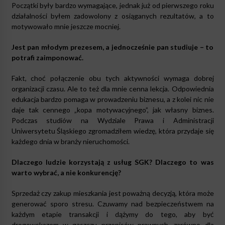
Początki były bardzo wymagające, jednak już od pierwszego roku
działalności byłem zadowolony z osiąganych rezultatów, a to
motywowało mnie jeszcze mocniej.
Jest pan młodym prezesem, a jednocześnie pan studiuje – to
potrafi zaimponować.
Fakt, choć połączenie obu tych aktywności wymaga dobrej
organizacji czasu. Ale to też dla mnie cenna lekcja. Odpowiednia
edukacja bardzo pomaga w prowadzeniu biznesu, a z kolei nic nie
daje tak cennego „kopa motywacyjnego”, jak własny biznes.
Podczas studiów na Wydziale Prawa i Administracji
Uniwersytetu Śląskiego zgromadziłem wiedzę, która przydaje się
każdego dnia w branży nieruchomości.
Dlaczego ludzie korzystają z usług SGK? Dlaczego to was
warto wybrać, a nie konkurencję?
Sprzedaż czy zakup mieszkania jest poważną decyzją, która może
generować sporo stresu. Czuwamy nad bezpieczeństwem na
każdym etapie transakcji i dążymy do tego, aby być
drogowskazem w gąszczu przepisów prawnych, zarówno dla