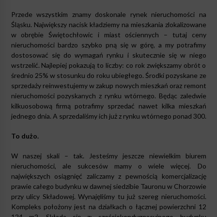
Przede wszystkim znamy doskonale rynek nieruchomości na
Śląsku. Największy nacisk kładziemy na mieszkania zlokalizowane
w obrębie Świętochłowic i miast ościennych – tutaj ceny
nieruchomości bardzo szybko pną się w górę, a my potrafimy
dostosować się do wymagań rynku i skutecznie się w niego
wstrzelić. Najlepiej pokazują to liczby: co rok zwiększamy obrót o
średnio 25% w stosunku do roku ubiegłego. Środki pozyskane ze
sprzedaży reinwestujemy w zakup nowych mieszkań oraz remont
nieruchomości pozyskanych z rynku wtórnego. Będąc zaledwie
kilkuosobową firmą potrafimy sprzedać nawet kilka mieszkań
jednego dnia. A sprzedaliśmy ich już z rynku wtórnego ponad 300.
To dużo.
W naszej skali – tak. Jesteśmy jeszcze niewielkim biurem
nieruchomości, ale sukcesów mamy o wiele więcej. Do
największych osiągnięć zaliczamy z pewnością komercjalizację
prawie całego budynku w dawnej siedzibie Tauronu w Chorzowie
przy ulicy Składowej. Wynajęliśmy tu już szereg nieruchomości.
Kompleks położony jest na działkach o łącznej powierzchni 12
124 m2. Składa się z: sześciokondygnacyjnego budynku