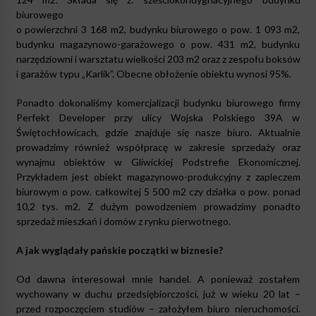
biurowego
o powierzchni 3 168 m2, budynku biurowego o pow. 1 093 m2,
budynku magazynowo-garażowego o pow. 431 m2, budynku
narzędziowni i warsztatu wielkości 203 m2 oraz z zespołu boksów
i garażów typu „Karlik”. Obecne obłożenie obiektu wynosi 95%.
Ponadto dokonaliśmy komercjalizacji budynku biurowego firmy
Perfekt Developer przy ulicy Wojska Polskiego 39A w
Świętochłowicach, gdzie znajduje się nasze biuro. Aktualnie
prowadzimy również współpracę w zakresie sprzedaży oraz
wynajmu obiektów w Gliwickiej Podstrefie Ekonomicznej.
Przykładem jest obiekt magazynowo-produkcyjny z zapleczem
biurowym o pow. całkowitej 5 500 m2 czy działka o pow. ponad
10,2 tys. m2. Z dużym powodzeniem prowadzimy ponadto
sprzedaż mieszkań i domów z rynku pierwotnego.
A jak wyglądały pańskie początki w biznesie?
Od dawna interesował mnie handel. A ponieważ zostałem
wychowany w duchu przedsiębiorczości, już w wieku 20 lat –
przed rozpoczęciem studiów – założyłem biuro nieruchomości.