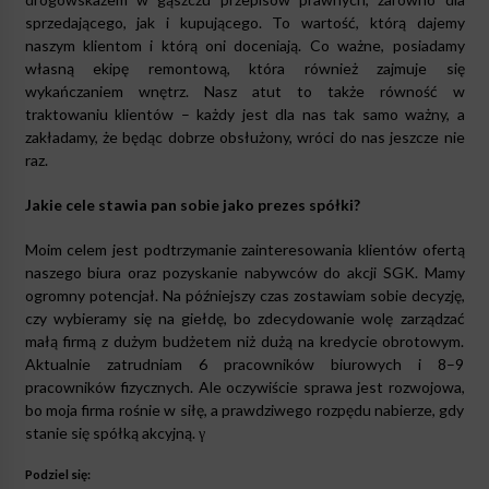
sprzedającego, jak i kupującego. To wartość, którą dajemy
naszym klientom i którą oni doceniają. Co ważne, posiadamy
własną ekipę remontową, która również zajmuje się
wykańczaniem wnętrz. Nasz atut to także równość w
traktowaniu klientów – każdy jest dla nas tak samo ważny, a
zakładamy, że będąc dobrze obsłużony, wróci do nas jeszcze nie
raz.
Jakie cele stawia pan sobie jako prezes spółki?
Moim celem jest podtrzymanie zainteresowania klientów ofertą
naszego biura oraz pozyskanie nabywców do akcji SGK. Mamy
ogromny potencjał. Na późniejszy czas zostawiam sobie decyzję,
czy wybieramy się na giełdę, bo zdecydowanie wolę zarządzać
małą firmą z dużym budżetem niż dużą na kredycie obrotowym.
Aktualnie zatrudniam 6 pracowników biurowych i 8–9
pracowników fizycznych. Ale oczywiście sprawa jest rozwojowa,
bo moja firma rośnie w siłę, a prawdziwego rozpędu nabierze, gdy
stanie się spółką akcyjną. γ
Podziel się: