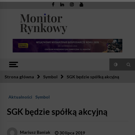
Skip
to
content
Monitor
Zaufana redakcja. Rzetelna prasa.
Rynkowy
Strona główna
Symbol
SGK będzie spółką akcyjną
Aktualności
Symbol
SGK będzie spółką akcyjną
Mariusz Baniak
30 lipca 2019