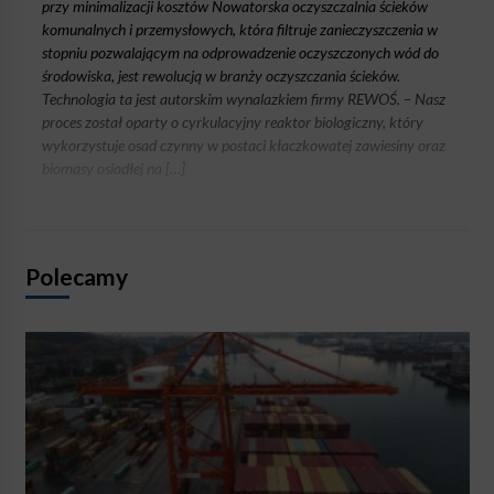
przy minimalizacji kosztów Nowatorska oczyszczalnia ścieków
komunalnych i przemysłowych, która filtruje zanieczyszczenia w
stopniu pozwalającym na odprowadzenie oczyszczonych wód do
środowiska, jest rewolucją w branży oczyszczania ścieków.
Technologia ta jest autorskim wynalazkiem firmy REWOŚ. – Nasz
proces został oparty o cyrkulacyjny reaktor biologiczny, który
wykorzystuje osad czynny w postaci kłaczkowatej zawiesiny oraz
biomasy osiadłej na […]
Polecamy