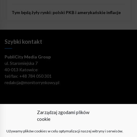
Tym będą żyły rynki: polski PKB i amerykańskie inflacje
Szybki kontakt
PubliCity Media Group
ul. Staromiejska 7
40-013 Katowice
tel/fax: +48 784 050 301
redakcja@monitorrynkowy.pl
Zarządzaj zgodami plików
Pozostańmy w kontakcie!
cookie
Używamy plików cookies w celu optymalizacji naszej witryny i serwisów.