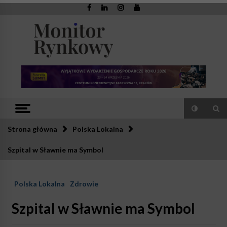
Skip
to
content
Monitor
Zaufana redakcja. Rzetelna prasa.
Rynkowy
Strona główna
Polska Lokalna
Szpital w Sławnie ma Symbol
Polska Lokalna
Zdrowie
Szpital w Sławnie ma Symbol