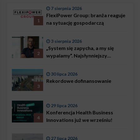
7 sierpnia 2026
FlexiPower Group: branża reaguje
1
na sytuację gospodarczą
3 sierpnia 2026
„System się zapycha, a my się
2
wypalamy”. Najsłynniejszy
ratownik w Polsce, Karol
Bączkowski, mówi wprost:
30 lipca 2026
problemem są nie tylko choroby
Rekordowe dofinansowanie
3
29 lipca 2026
Konferencja Health Business
4
Innovations już we wrześniu!
27 lipca 2026