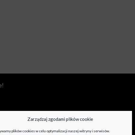
e!
Zarządzaj zgodami plików cookie
wamy plików cookies w celu optymalizacji naszej witryny i serwisów.