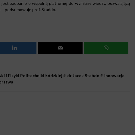
e jest zadbanie o wspólną platformę do wymiany wiedzy, pozwalającą
o – podsumowuje prof. Stańdo.
 i Fizyki Politechniki Łódzkiej
#
dr Jacek Stańdo
#
innowacje
iorstwa