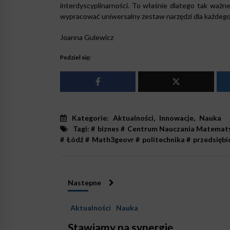
interdyscyplinarności. To właśnie dlatego tak ważn
wypracować uniwersalny zestaw narzędzi dla każdeg
Joanna Gulewicz
Podziel się:
Kategorie:
Aktualności
,
Innowacje
,
Nauka
Tagi: #
biznes
#
Centrum Nauczania Matematyki
#
Łódź
#
Math3geovr
#
politechnika
#
przedsięb
Nastepne
Aktualności
Nauka
Stawiamy na synergię