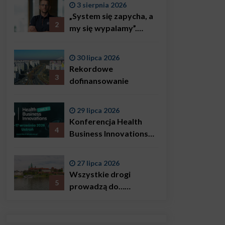
3 sierpnia 2026
„System się zapycha, a
2
my się wypalamy”.
Najsłynniejszy ratownik
w Polsce, Karol
30 lipca 2026
Bączkowski, mówi
Rekordowe
wprost: problemem są
3
dofinansowanie
nie tylko choroby
29 lipca 2026
Konferencja Health
4
Business Innovations
już we wrześniu!
27 lipca 2026
Wszystkie drogi
5
prowadzą do…
Krakowa!