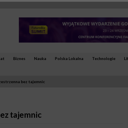
iat
Biznes
Nauka
Polska Lokalna
Technologie
Li
estrzenna bez tajemnic
ez tajemnic