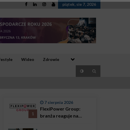
piątek, sie 7, 2026
festyle
Wideo
Zdrowie
7 sierpnia 2026
FlexiPower Group:
1
branża reaguje na
sytuację gospodarczą