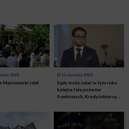
etnia 2024
11 stycznia 2023
k Mazowiecki zdał
Sądy może zalać w tym roku
n
kolejna fala pozwów
frankowych. Kredytobiorcy
czekają na kolejne
rozstrzygnięcie TSUE