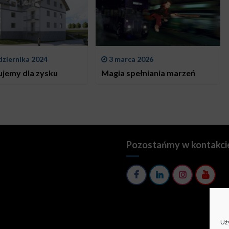
dziernika 2024
3 marca 2026
ujemy dla zysku
Magia spełniania marzeń
Pozostańmy w kontakci
Uży