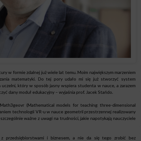
tury w formie zdalnej już wiele lat temu. Moim największym marzeniem
zania matematyki. Do tej pory udało mi się już stworzyć system
czelni, który w sposób jasny wspiera studenta w nauce, a zarazem
zyć dany moduł edukacyjny – wyjaśnia prof. Jacek Stańdo.
„Math3geovr (Mathematical models for teaching three-dimensional
staniem technologii VR-u w nauce geometrii przestrzennej realizowany
szczególnie ważne z uwagi na trudności, jakie napotykają nauczyciele
 z przedsiębiorstwami i biznesem, a nie da się tego zrobić bez