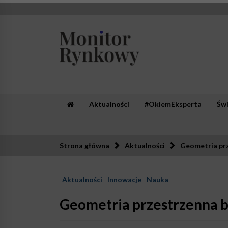
Skip
to
content
Monitor Rynkowy
Zaufana redakcja. Rzetelna prasa.
Aktualności
#OkiemEksperta
Św
Strona główna
Aktualności
Geometria prz
Aktualności
Innowacje
Nauka
Geometria przestrzenna b