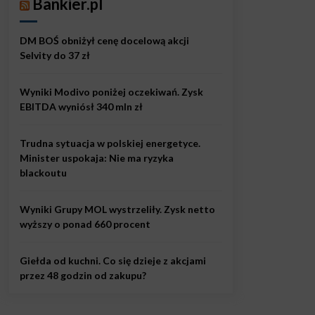
Bankier.pl
DM BOŚ obniżył cenę docelową akcji
Selvity do 37 zł
Wyniki Modivo poniżej oczekiwań. Zysk
EBITDA wyniósł 340 mln zł
Trudna sytuacja w polskiej energetyce.
Minister uspokaja: Nie ma ryzyka
blackoutu
Wyniki Grupy MOL wystrzeliły. Zysk netto
wyższy o ponad 660 procent
Giełda od kuchni. Co się dzieje z akcjami
przez 48 godzin od zakupu?