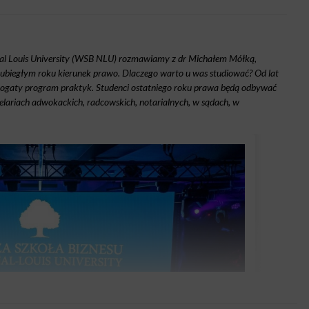
onal Louis University (WSB NLU) rozmawiamy z dr Michałem Mółką,
biegłym roku kierunek prawo. Dlaczego warto u was studiować? Od lat
 bogaty program praktyk. Studenci ostatniego roku prawa będą odbywać
elariach adwokackich, radcowskich, notarialnych, w sądach, w