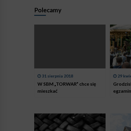
Polecamy
31 sierpnia 2018
29 kwi
W SBM „TORWAR” chce się
Grodzis
mieszkać
egzami