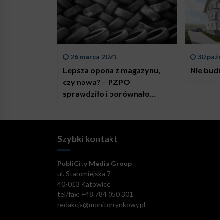
26 marca 2021
30 paź
Lepsza opona z magazynu,
Nie bud
czy nowa? – PZPO
sprawdziło i porównało
osiągi
Szybki kontakt
PubliCity Media Group
ul. Staromiejska 7
40-013 Katowice
tel/fax: +48 784 050 301
redakcja@monitorrynkowy.pl