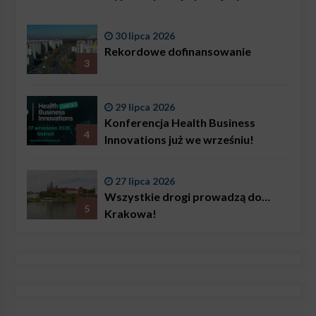
ratownik w Polsce, Karol
Bączkowski, mówi wprost:
30 lipca 2026
problemem są nie tylko choroby
Rekordowe dofinansowanie
3
29 lipca 2026
Konferencja Health Business
4
Innovations już we wrześniu!
27 lipca 2026
Wszystkie drogi prowadzą do…
5
Krakowa!