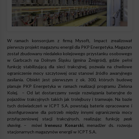
W ramach konsorcjum z firmą Mysoft, Impact zrealizował
pierwszy projekt magazynu energii dla PKP Energetyka. Magazyn
został zbudowany niedaleko kolejowego przystanku osobowego
w Garbcach na Dolnym Śląsku (gmina Żmigród), gdzie pełni
funkcję stabilizującą dla sieci trakcyjnej, pozwala na chwilowe
ograniczenie mocy szczytowej oraz stanowi źródło awaryjnego
zasilania. Obiekt jest pierwszym z ok. 300, których budowę
planuje PKP Energetyka w ramach realizacji programu Zielona
Kolej. – Od lat dostarczamy swoje rozwiązania bateryjne do
pojazdów trakcyjnych takich jak trolejbusy i tramwaje. Na bazie
tych doświadczeń w ICPT S.A. powstają baterie opracowane i
skonfigurowane dla potrzeb między innymi ograniczenia mocy
przyłączeniowej stacji trakcyjnych, realizując funkcję
peak
shaving
. – mówi
Ireneusz Konarski
, menadżer ds. rozwoju
stacjonarnych magazynów energii w ICPT S.A.