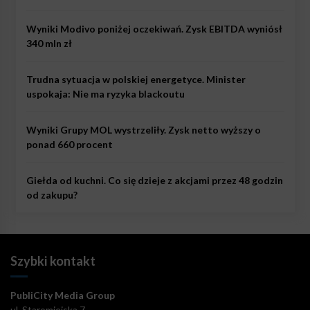
Wyniki Modivo poniżej oczekiwań. Zysk EBITDA wyniósł
340 mln zł
Trudna sytuacja w polskiej energetyce. Minister
uspokaja: Nie ma ryzyka blackoutu
Wyniki Grupy MOL wystrzeliły. Zysk netto wyższy o
ponad 660 procent
Giełda od kuchni. Co się dzieje z akcjami przez 48 godzin
od zakupu?
Szybki kontakt
PubliCity Media Group
ul. Staromiejska 7