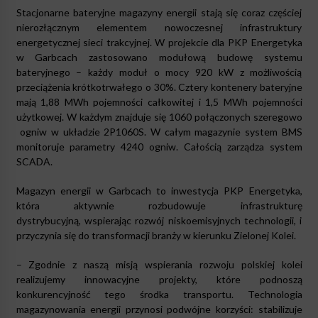
Stacjonarne bateryjne magazyny energii stają się coraz częściej
nierozłącznym elementem nowoczesnej infrastruktury
energetycznej sieci trakcyjnej. W projekcie dla PKP Energetyka
w Garbcach zastosowano modułową budowę systemu
bateryjnego – każdy moduł o mocy 920 kW z możliwością
przeciążenia krótkotrwałego o 30%. Cztery kontenery bateryjne
mają 1,88 MWh pojemności całkowitej i 1,5 MWh pojemności
użytkowej. W każdym znajduje się 1060 połączonych szeregowo
ogniw w układzie 2P1060S. W całym magazynie system BMS
monitoruje parametry 4240 ogniw. Całością zarządza system
SCADA.
Magazyn energii w Garbcach to inwestycja PKP Energetyka,
która aktywnie rozbudowuje infrastrukturę
dystrybucyjną, wspierając rozwój niskoemisyjnych technologii, i
przyczynia się do transformacji branży w kierunku Zielonej Kolei.
– Zgodnie z naszą misją wspierania rozwoju polskiej kolei
realizujemy innowacyjne projekty, które podnoszą
konkurencyjność tego środka transportu. Technologia
magazynowania energii przynosi podwójne korzyści: stabilizuje