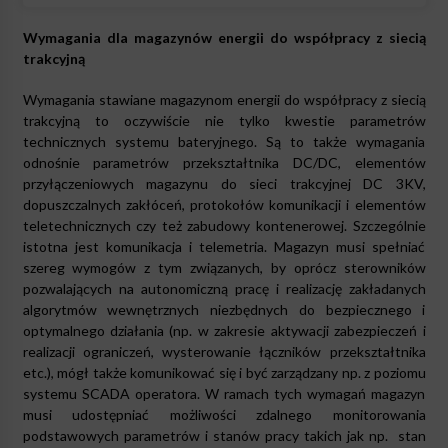
Wymagania dla magazynów energii do współpracy z siecią
trakcyjną
Wymagania stawiane magazynom energii do współpracy z siecią
trakcyjną to oczywiście nie tylko kwestie parametrów
technicznych systemu bateryjnego. Są to także wymagania
odnośnie parametrów przekształtnika DC/DC, elementów
przyłączeniowych magazynu do sieci trakcyjnej DC 3KV,
dopuszczalnych zakłóceń, protokołów komunikacji i elementów
teletechnicznych czy też zabudowy kontenerowej. Szczególnie
istotna jest komunikacja i telemetria. Magazyn musi spełniać
szereg wymogów z tym związanych, by oprócz sterowników
pozwalających na autonomiczną pracę i realizację zakładanych
algorytmów wewnętrznych niezbędnych do bezpiecznego i
optymalnego działania (np. w zakresie aktywacji zabezpieczeń i
realizacji ograniczeń, wysterowanie łączników przekształtnika
etc.), mógł także komunikować się i być zarządzany np. z poziomu
systemu SCADA operatora. W ramach tych wymagań magazyn
musi udostępniać możliwości zdalnego monitorowania
podstawowych parametrów i stanów pracy takich jak np. stan