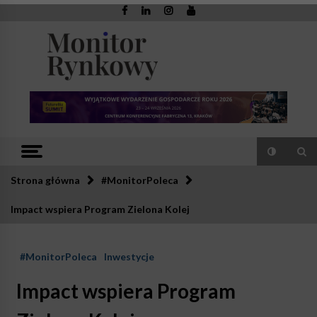
Skip
to
content
Monitor
Zaufana redakcja. Rzetelna prasa.
Rynkowy
Strona główna
#MonitorPoleca
Impact wspiera Program Zielona Kolej
#MonitorPoleca
Inwestycje
Impact wspiera Program