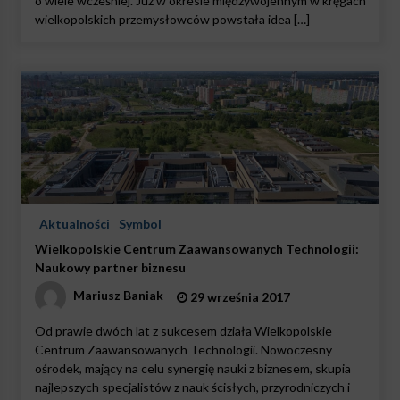
o wiele wcześniej. Już w okresie międzywojennym w kręgach
wielkopolskich przemysłowców powstała idea […]
Aktualności
Symbol
Wielkopolskie Centrum Zaawansowanych Technologii:
Naukowy partner biznesu
Mariusz Baniak
29 września 2017
Od prawie dwóch lat z sukcesem działa Wielkopolskie
Centrum Zaawansowanych Technologii. Nowoczesny
ośrodek, mający na celu synergię nauki z biznesem, skupia
najlepszych specjalistów z nauk ścisłych, przyrodniczych i