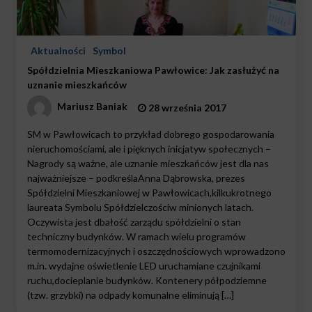
Aktualności
Symbol
Spółdzielnia Mieszkaniowa Pawłowice: Jak zasłużyć na
uznanie mieszkańców
Mariusz Baniak
28 września 2017
SM w Pawłowicach to przykład dobrego gospodarowania
nieruchomościami, ale i pięknych inicjatyw społecznych –
Nagrody są ważne, ale uznanie mieszkańców jest dla nas
najważniejsze – podkreślaAnna Dąbrowska, prezes
Spółdzielni Mieszkaniowej w Pawłowicach,kilkukrotnego
laureata Symbolu Spółdzielczościw minionych latach.
Oczywista jest dbałość zarządu spółdzielni o stan
techniczny budynków. W ramach wielu programów
termomodernizacyjnych i oszczędnościowych wprowadzono
m.in. wydajne oświetlenie LED uruchamiane czujnikami
ruchu,docieplanie budynków. Kontenery półpodziemne
(tzw. grzybki) na odpady komunalne eliminują […]