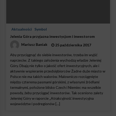
Aktualności
Symbol
Jelenia Góra przyjazna inwestycjom i inwestorom
Mariusz Baniak
25 października 2017
Aby przyciągnąć do siebie inwestorów, trzeba im wyjść
naprzeciw. Z takiego założenia wychodzą władze Jeleniej
Góry. Dbają nie tylko o jakość ofert inwestycyjnych, ale i
aktywnie wspieranie przedsiębiorców Żadne duże miasto w
Polsce nie ma takich walorów. Malowniczo rozciągnięte
między czterema pasmami górskimi, z własnymi źródłami
termalnymi, położone blisko Czech i Niemiec ma wszelkie
powody, żeby przyciągać inwestorów. Tak oceniono zalety
Jeleniej Góry w raporcie „Atrakcyjność inwestycyjna
województw i podregionów […]