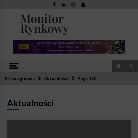
Skip
to
content
Monitor
Zaufana redakcja. Rzetelna prasa.
Rynkowy
Strona główna
Aktualności
Page 190
Aktualności