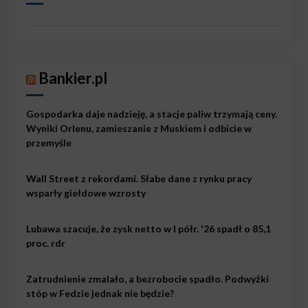
Bankier.pl
Gospodarka daje nadzieję, a stacje paliw trzymają ceny.
Wyniki Orlenu, zamieszanie z Muskiem i odbicie w
przemyśle
Wall Street z rekordami. Słabe dane z rynku pracy
wsparły giełdowe wzrosty
Lubawa szacuje, że zysk netto w I półr. '26 spadł o 85,1
proc. rdr
Zatrudnienie zmalało, a bezrobocie spadło. Podwyżki
stóp w Fedzie jednak nie będzie?