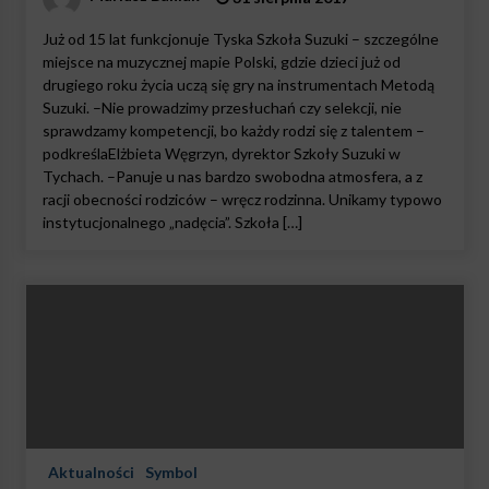
Już od 15 lat funkcjonuje Tyska Szkoła Suzuki – szczególne
miejsce na muzycznej mapie Polski, gdzie dzieci już od
drugiego roku życia uczą się gry na instrumentach Metodą
Suzuki. –Nie prowadzimy przesłuchań czy selekcji, nie
sprawdzamy kompetencji, bo każdy rodzi się z talentem –
podkreślaElżbieta Węgrzyn, dyrektor Szkoły Suzuki w
Tychach. –Panuje u nas bardzo swobodna atmosfera, a z
racji obecności rodziców – wręcz rodzinna. Unikamy typowo
instytucjonalnego „nadęcia”. Szkoła […]
Aktualności
Symbol