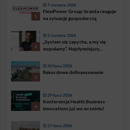
7 sierpnia 2026
FlexiPower Group: branża reaguje
1
na sytuację gospodarczą
3 sierpnia 2026
„System się zapycha, a my się
2
wypalamy”. Najsłynniejszy
ratownik w Polsce, Karol
Bączkowski, mówi wprost:
30 lipca 2026
problemem są nie tylko choroby
Rekordowe dofinansowanie
3
29 lipca 2026
Konferencja Health Business
4
Innovations już we wrześniu!
27 lipca 2026