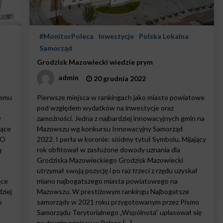
#MonitorPoleca
Inwestycje
Polska Lokalna
Samorząd
Grodzisk Mazowiecki wiedzie prym
admin
20 grudnia 2022
temu
Pierwsze miejsca w rankingach jako miasto powiatowe
pod względem wydatków na inwestycje oraz
w
zamożności. Jedna z najbardziej innowacyjnych gmin na
jące
Mazowszu wg konkursu Innowacyjny Samorząd
 O
2022. I perła w koronie: siódmy tytuł Symbolu. Mijający
ą
rok obfitował w zasłużone dowody uznania dla
Grodziska Mazowieckiego Grodzisk Mazowiecki
utrzymał swoją pozycję i po raz trzeci z rzędu uzyskał
ące
miano najbogatszego miasta powiatowego na
ziej
Mazowszu. W prestiżowym rankingu Najbogatsze
o
samorządy w 2021 roku przygotowanym przez Pismo
Samorządu Terytorialnego „Wspólnota” uplasował się
na drugim miejscu w Polsce […]