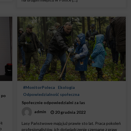
#MonitorPoleca
Ekologia
Odpowiedzialność społeczna
 po
Społecznie odpowiedzialni za las
admin
20 grudnia 2022
wą
Lasy Państwowe mają już prawie sto lat. Praca pokoleń
b
profesjonalistów, ich doświadczenie czerpane z praw