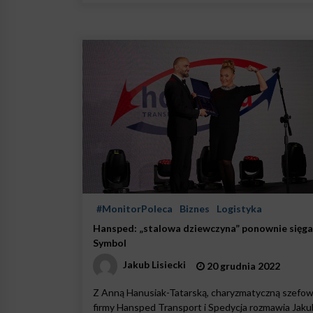
#MonitorPoleca
Biznes
Logistyka
Hansped: „stalowa dziewczyna” ponownie sięga
Symbol
Jakub Lisiecki
20 grudnia 2022
Z Anną Hanusiak-Tatarską, charyzmatyczną szefo
firmy Hansped Transport i Spedycja rozmawia Jaku