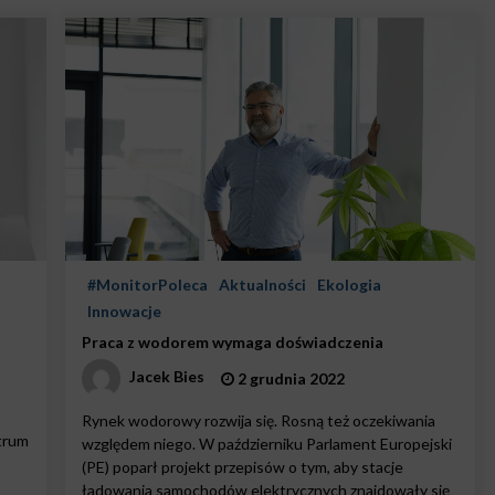
#MonitorPoleca
Aktualności
Ekologia
Innowacje
Praca z wodorem wymaga doświadczenia
Jacek Bies
2 grudnia 2022
Rynek wodorowy rozwija się. Rosną też oczekiwania
trum
względem niego. W październiku Parlament Europejski
(PE) poparł projekt przepisów o tym, aby stacje
ładowania samochodów elektrycznych znajdowały się