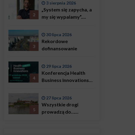
3 sierpnia 2026
„System się zapycha, a
2
my się wypalamy”.
Najsłynniejszy ratownik
w Polsce, Karol
30 lipca 2026
Bączkowski, mówi
Rekordowe
wprost: problemem są
3
dofinansowanie
nie tylko choroby
29 lipca 2026
Konferencja Health
4
Business Innovations
już we wrześniu!
27 lipca 2026
Wszystkie drogi
5
prowadzą do…
Krakowa!