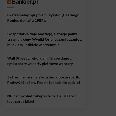
Bankier.pl
Ekstremalny optymizm i ryzyko „Czarnego
Poniedziałku” z 1987 r.
Gospodarka daje nadzieję, a stacje paliw
trzymają ceny. Wyniki Orlenu, zamieszanie z
Muskiem i odbicie w przemyśle
Wall Street z rekordami. Słabe dane z
rynku pracy wsparły giełdowe wzrosty
Zatrudnienie zmalało, a bezrobocie spadło.
Podwyżki stóp w Fedzie jednak nie będzie?
NBP spowolnił zakupy złota. Cel 700 ton
jest coraz bliżej