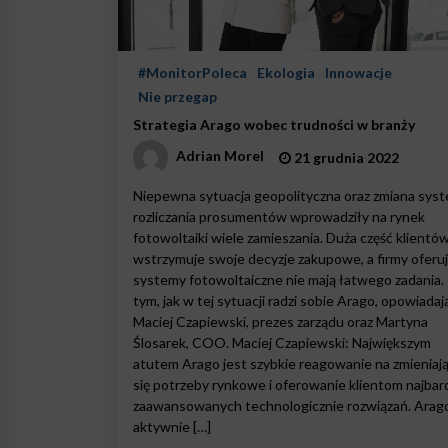
#MonitorPoleca
Ekologia
Innowacje
Nie przegap
Strategia Arago wobec trudności w branży
Adrian Morel
21 grudnia 2022
Niepewna sytuacja geopolityczna oraz zmiana sys
rozliczania prosumentów wprowadziły na rynek
fotowoltaiki wiele zamieszania. Duża część klientó
wstrzymuje swoje decyzje zakupowe, a firmy oferu
systemy fotowoltaiczne nie mają łatwego zadania.
tym, jak w tej sytuacji radzi sobie Arago, opowiadaj
Maciej Czapiewski, prezes zarządu oraz Martyna
Ślosarek, COO. Maciej Czapiewski: Największym
atutem Arago jest szybkie reagowanie na zmieniaj
się potrzeby rynkowe i oferowanie klientom najbard
zaawansowanych technologicznie rozwiązań. Arag
aktywnie […]