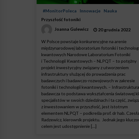
#MonitorPoleca
Innowacje
Nauka
Przyszłość fotoniki
Joanna Gulewicz
20 grudnia 2022
W Polsce powstaje konkurencyjne na arenie
międzynarodowej laboratorium fotoniki i technologi
kwantowych Narodowe Laboratorium Fotoniki
i Technologii Kwantowych – NLPQT – to potężny
projekt inwestycyjny związany z utworzeniem
infrastruktury służącej do prowadzenia prac
badawczych i badawczo-rozwojowych w zakresie
fotoniki i technologii kwantowych. – Infrastruktur
badawcza to podstawa wykształcenia światowej kl
specjalistów w swoich dziedzinach i ta część, związ
z inwestowaniem w przyszłość, jest istotnym
elementem NLPQT – podkreśla prof. dr hab. Czesł
Radzewicz, kierownik projektu. Jednak jego klucz
celem jest udostępnienie […]