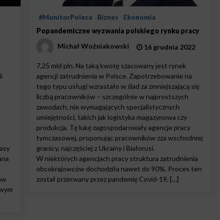
#MonitorPoleca
Biznes
Ekonomia
Popandemiczne wyzwania polskiego rynku pracy
Michał Woźniakowski
16 grudnia 2022
7,25 mld pln. Na taką kwotę szacowany jest rynek
i
agencji zatrudnienia w Polsce. Zapotrzebowanie na
tego typu usługi wzrastało w ślad za zmniejszającą się
liczbą pracowników – szczególnie w najprostszych
zawodach, nie wymagających specjalistycznych
umiejętności, takich jak logistyka magazynowa czy
produkcja. Tę lukę zagospodarowały agencje pracy
a
tymczasowej, proponując pracowników zza wschodniej
asy
granicy, najczęściej z Ukrainy i Białorusi.
ana
W niektórych agencjach pracy struktura zatrudnienia
obcokrajowców dochodziła nawet do 90%. Proces ten
aw
został przerwany przez pandemię Covid-19, […]
owym