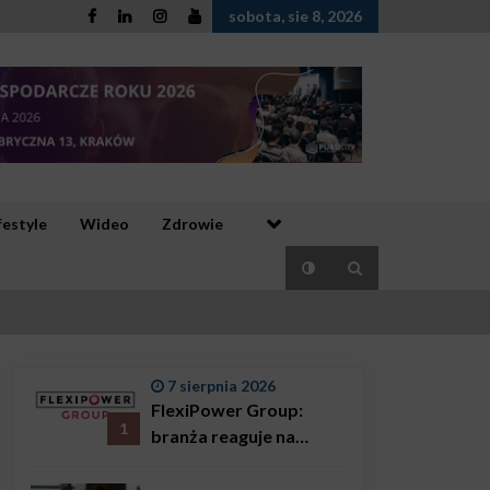
sobota, sie 8, 2026
festyle
Wideo
Zdrowie
7 sierpnia 2026
FlexiPower Group:
1
branża reaguje na
sytuację gospodarczą